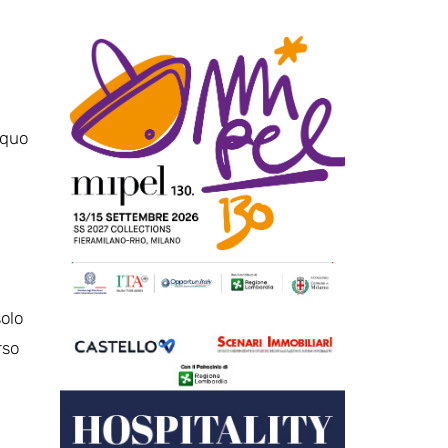
equo
solo
rso