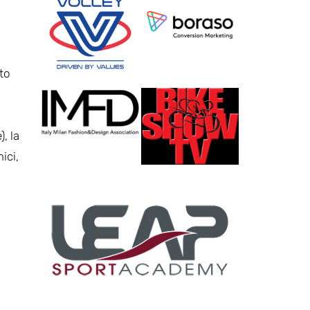
to
, la
ici,