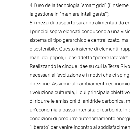
4 l’uso della tecnologia “smart grid” (l’insiem
la gestione in “maniera intelligente”);
5 i mezzi di trasporto saranno alimentati da en
I principi sopra elencati conducono a una vis
sistema di tipo gerarchico e centralizzato, ma
e sostenibile. Questo insieme di elementi, ra
mani dei popoli, il cosiddetto “potere laterale”.
Realizzando le cinque idee su cui la Terza Rivol
necessari all’evoluzione e i motivi che ci spin
direzione. Assieme al cambiamento economico
rivoluzione culturale, il cui principale obiettiv
di ridurre le emissioni di anidride carbonica, 
un’economia a bassa intensità di carbonio. In 
condizioni di produrre autonomamente energia p
“liberato” per venire incontro al soddisfaciment