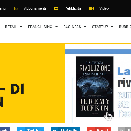
enti
Abbonamenti
Pubblicità
Video
RETAIL
FRANCHISING
BUSINESS
STARTUP
RUBRI
– DI
N
book
Twitter
LinkedIn
Email
P