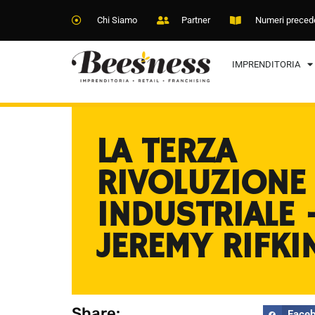
Chi Siamo
Partner
Numeri preced
IMPRENDITORIA
LA TERZA
RIVOLUZIONE
INDUSTRIALE 
JEREMY RIFKI
Share:
Face