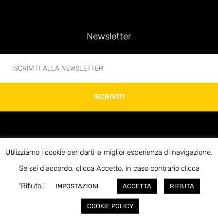
Newsletter
ISCRIVITI
Utilizziamo i cookie per darti la miglior esperienza di navigazione.
© 2020 Beesness di Giovanni Bonani – P.IVA 10312920969 – Via Soperga 13 –
Se sei d'accordo, clicca Accetto, in caso contrario clicca
20127 Milano – E-mail:info@beesness.it
"Rifiuto".
IMPOSTAZIONI
ACCETTA
RIFIUTA
Credits Roses&Pepper
COOKIE POLICY