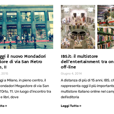
ggi il nuovo Mondadori
IBS.it: il multistore
ore di via San Pietro
dell’entertainment tra on
, 11
off-line
, 2015
Giugno 4, 2014
i a Milano, in pieno centro, il
A distanza di più di 15 anni, IBS, 
ondadori Megastore di via San
rappresenta oggi il più important
l’Orto, 11. Un luogo d’incontro tra
multistore italiano online nel ca
e libri, dove
dell’editoria
tto »
Leggi Tutto »