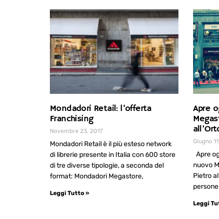
Mondadori Retail: l’offerta
Apre o
Franchising
Megast
all’Orto
Novembre 23, 2017
Giugno 11
Mondadori Retail è il più esteso network
Apre ogg
di librerie presente in Italia con 600 store
nuovo M
di tre diverse tipologie, a seconda del
Pietro al
format: Mondadori Megastore,
persone 
Leggi Tutto »
Leggi Tu