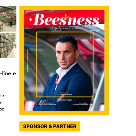
-line e
che
e
mpo
SPONSOR & PARTNER