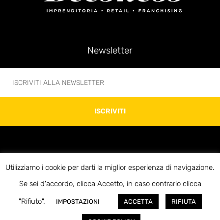
Newsletter
ISCRIVITI
Utilizziamo i cookie per darti la miglior esperienza di navigazione.
© 2020 Beesness di Giovanni Bonani – P.IVA 10312920969 – Via Soperga 13 –
Se sei d'accordo, clicca Accetto, in caso contrario clicca
20127 Milano – E-mail:info@beesness.it
"Rifiuto".
IMPOSTAZIONI
ACCETTA
RIFIUTA
Credits Roses&Pepper