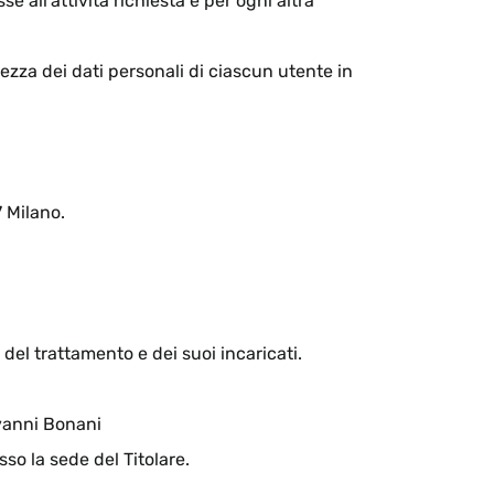
e all’attività richiesta e per ogni altra
rezza dei dati personali di ciascun utente in
7 Milano.
del trattamento e dei suoi incaricati.
ovanni Bonani
so la sede del Titolare.