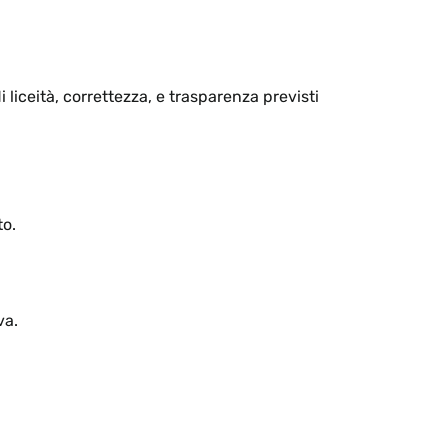
i liceità, correttezza, e trasparenza previsti
to.
va.