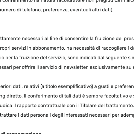
e conferimento ha natura facoltativa e non pregiudica in alc
numero di telefono, preferenze, eventuali altri dati).
rettamente necessari al fine di consentire la fruizione del pre
i propri servizi in abbonamento, ha necessità di raccogliere i da
o per la fruizione del servizio, sono indicati dal seguente sim
cessari per offrire il servizio di newsletter, esclusivamente s
riori dati, relativi (a titolo esemplificativo) a gusti e preferen
ng diretto. Il conferimento di tali dati è sempre facoltativo e 
ica il rapporto contrattuale con il Titolare del trattamento.
 trattare i dati personali degli interessati necessari per ademp