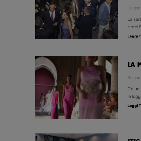
Giugno 
La ser
Hotel 
Leggi T
LA 
Giugno 
C’è un 
le logg
Leggi T