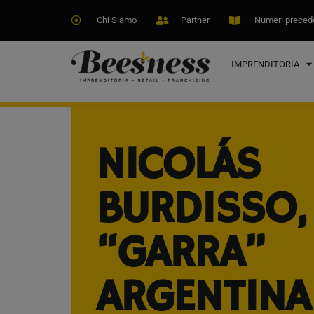
Chi Siamo
Partner
Numeri preced
IMPRENDITORIA
NICOLÁS
BURDISSO,
“GARRA”
ARGENTINA