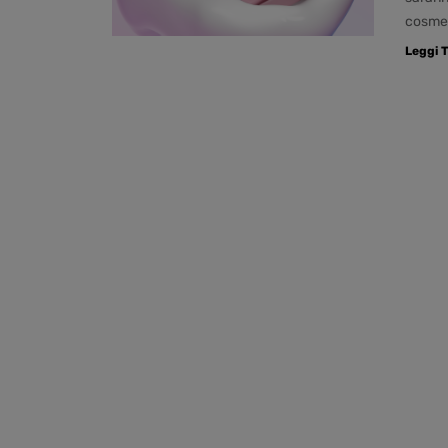
cosme
Leggi T