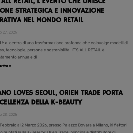
S ALL RETAIL, L’EVENTO CHE UNISCE
IONE STRATEGICA E INNOVAZIONE
RATIVA NEL MONDO RETAIL
o 27, 2026
il è al centro di una trasformazione profonda che coinvolge modelli di
ss, tecnologie, persone e sostenibilità. IT’S ALL RETAIL è
ntamento annuale di
utto »
ANO LOVES SEOUL, ORIEN TRADE PORTA
CCELLENZA DELLA K-BEAUTY
o 23, 2026
Febbraio al 2 Marzo 2026, presso Palazzo Bovara a Milano, iri flettori
 puntati sulla K-Beauty: Orien Trade, principale distributore di