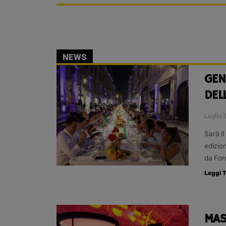
NEWS
GEN
DEL
Luglio 
Sarà il
edizion
da Fo
Leggi T
MAS