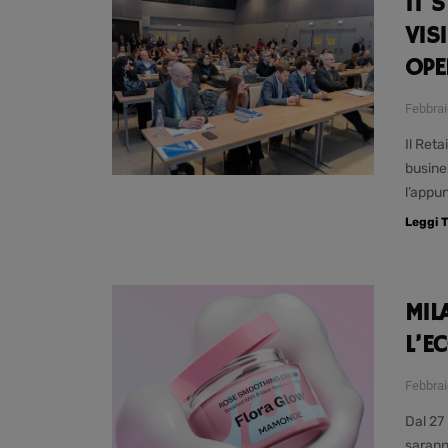
IT’
VIS
OPE
Febbrai
Il Reta
busine
l’appu
Leggi T
MIL
L’E
Febbrai
Dal 27 
saranno