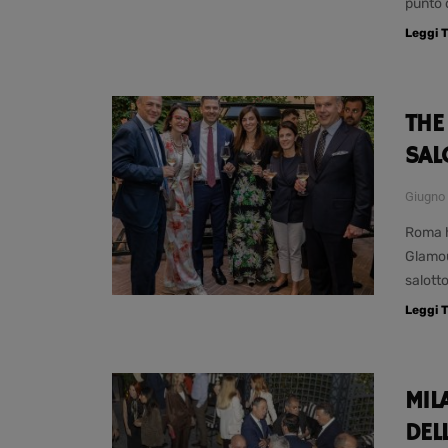
punto 
Leggi T
THE
SAL
Giugno 
Roma ha
Glamou
salott
Leggi T
MIL
DEL