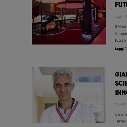
FUT
Luglio 
Il Mas
l’ecosi
futuro
Leggi T
GIA
SCI
INN
Giugno 
C’è chi
Tartagl