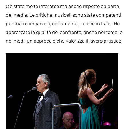
C’è stato molto interesse ma anche rispetto da parte
dei media. Le critiche musicali sono state competenti,
puntuali e imparziali, certamente più che in Italia. Ho
apprezzato la qualità del confronto, anche nei tempi e
nei modi: un approccio che valorizza il lavoro artistico.