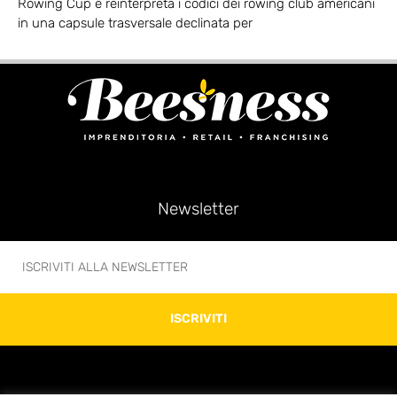
Rowing Cup e reinterpreta i codici dei rowing club americani
in una capsule trasversale declinata per
Newsletter
ISCRIVITI