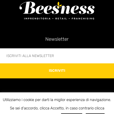
Newsletter
ISCRIVITI
Utilizziamo i cookie per darti la miglior esperienza di navigazione.
© 2020 Beesness di Giovanni Bonani – P.IVA 10312920969 – Via Soperga 13 –
Se sei d'accordo, clicca Accetto, in caso contrario clicca
20127 Milano – E-mail:info@beesness.it