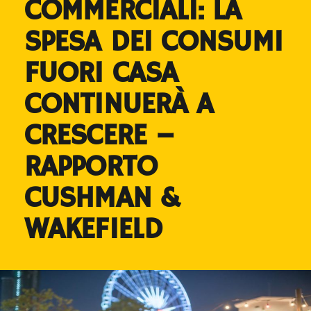
COMMERCIALI: LA
SPESA DEI CONSUMI
FUORI CASA
CONTINUERÀ A
CRESCERE –
RAPPORTO
CUSHMAN &
WAKEFIELD