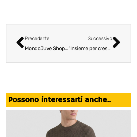
Precedente
Successivo
MondoJuve Shopping Center: il più grande e innovativo centro commerciale del Piemonte
“Insieme per crescere”, per uno sviluppo immobiliare sostenibile aree Carugate e Cernusco – ampliamento Carosello
Possono interessarti anche..