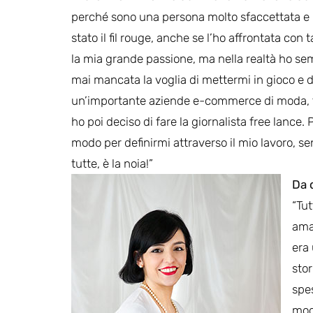
perché sono una persona molto sfaccettata e r
stato il fil rouge, anche se l’ho affrontata co
la mia grande passione, ma nella realtà ho sem
mai mancata la voglia di mettermi in gioco e d
un’importante aziende e-commerce di moda, fi
ho poi deciso di fare la giornalista free lance
modo per definirmi attraverso il mio lavoro, s
tutte, è la noia!”
Da 
“Tut
aman
era
stor
spes
mod