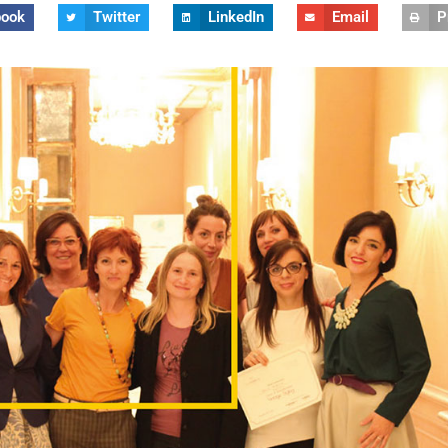
book
Twitter
LinkedIn
Email
P