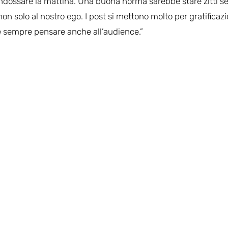
ndossare la mattina. Una buona norma sarebbe stare zitti s
non solo al nostro ego. I post si mettono molto per gratificaz
be sempre pensare anche all’audience.”