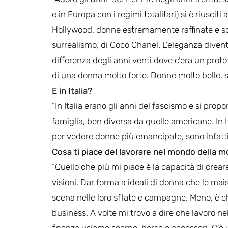
e in Europa con i regimi totalitari) si è riuscit
Hollywood, donne estremamente raffinate e sofi
surrealismo, di Coco Chanel. L’eleganza dive
differenza degli anni venti dove c’era un pro
di una donna molto forte. Donne molto belle, se
E in Italia?
“In Italia erano gli anni del fascismo e si pro
famiglia, ben diversa da quelle americane. In I
per vedere donne più emancipate, sono infatti 
Cosa ti piace del lavorare nel mondo della
“Quello che più mi piace è la capacità di crear
visioni. Dar forma a ideali di donna che le ma
scena nelle loro sfilate e campagne. Meno, è c
business. A volte mi trovo a dire che lavoro nel
finanza usiamo scarpe, borse e accessori. C’è 