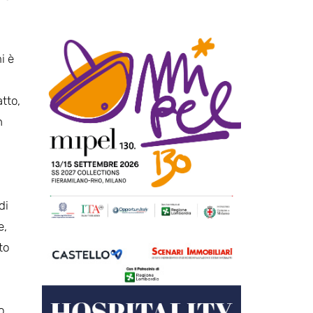
i è
tto,
n
di
e,
to
o