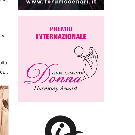
i
dea
alla
ear,