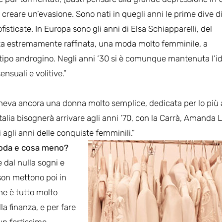
i a creare un’evasione. Sono nati in quegli anni le prime dive d
sticate. In Europa sono gli anni di Elsa Schiapparelli, del
nta estremamente raffinata, una moda molto femminile, a
totipo androgino. Negli anni ‘30 si è comunque mantenuta l’i
nsuali e volitive.”
poneva ancora una donna molto semplice, dedicata per lo più 
talia bisognerà arrivare agli anni ‘70, con la Carrà, Amanda L
agli anni delle conquiste femminili.”
 moda e cosa meno?
e dal nulla sogni e
ison mettono poi in
he è tutto molto
la finanza, e per fare
un fortissimo