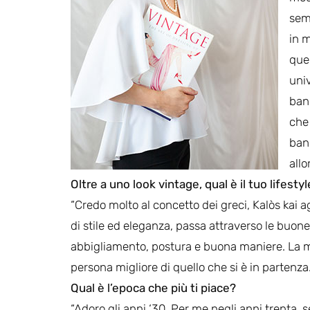
semp
in m
quel
univ
banc
che 
ban
allo
Oltre a uno look vintage, qual è il tuo lifesty
“Credo molto al concetto dei greci, Kalòs kai
di stile ed eleganza, passa attraverso le buo
abbigliamento, postura e buona maniere. La mi
persona migliore di quello che si è in partenza
Qual è l’epoca che più ti piace?
“Adoro gli anni ‘30. Per me negli anni trenta, 