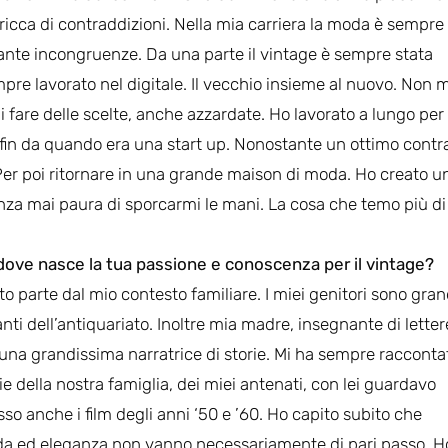
icca di contraddizioni. Nella mia carriera la moda è sempre
n tante incongruenze. Da una parte il vintage è sempre stata
pre lavorato nel digitale. Il vecchio insieme al nuovo. Non m
i fare delle scelte, anche azzardate. Ho lavorato a lungo per
n da quando era una start up. Nonostante un ottimo contra
. Per poi ritornare in una grande maison di moda. Ho creato u
enza mai paura di sporcarmi le mani. La cosa che temo più di
dove nasce la tua passione e conoscenza per il vintage?
to parte dal mio contesto familiare. I miei genitori sono gran
ti dell’antiquariato. Inoltre mia madre, insegnante di letter
 una grandissima narratrice di storie. Mi ha sempre racconta
ie della nostra famiglia, dei miei antenati, con lei guardavo
so anche i film degli anni ‘50 e ’60. Ho capito subito che
a ed eleganza non vanno necessariamente di pari passo. H