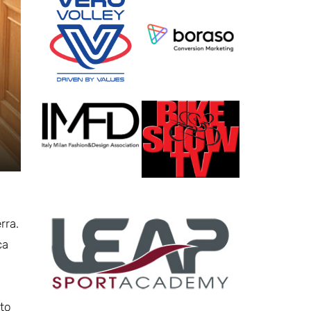
rra.
ca
lto