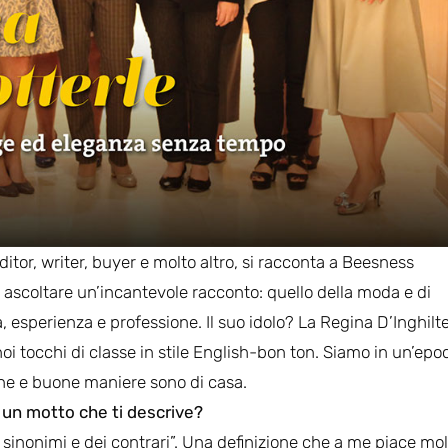
itor, writer, buyer e molto altro, si racconta a Beesness
i ascoltare un’incantevole racconto: quello della moda e di
sperienza e professione. Il suo idolo? La Regina D’Inghilte
oi tocchi di classe in stile English-bon ton. Siamo in un’epo
ne e buone maniere sono di casa.
 un motto che ti descrive?
i sinonimi e dei contrari”. Una definizione che a me piace mo