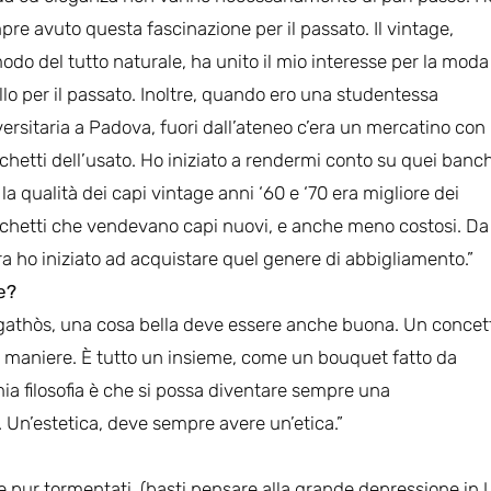
re avuto questa fascinazione per il passato. Il vintage,
odo del tutto naturale, ha unito il mio interesse per la mod
lo per il passato. Inoltre, quando ero una studentessa
ersitaria a Padova, fuori dall’ateneo c’era un mercatino con
hetti dell’usato. Ho iniziato a rendermi conto su quei banch
la qualità dei capi vintage anni ‘60 e ‘70 era migliore dei
chetti che vendevano capi nuovi, e anche meno costosi. Da
ra ho iniziato ad acquistare quel genere di abbigliamento.”
le?
 agathòs, una cosa bella deve essere anche buona. Un concet
ne maniere. È tutto un insieme, come un bouquet fatto da
a filosofia è che si possa diventare sempre una
. Un’estetica, deve sempre avere un’etica.”
se pur tormentati, (basti pensare alla grande depressione in 