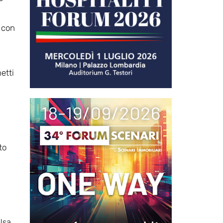
a con
etti
to
Usa,