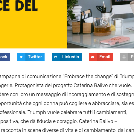
E DEL
book
Twitter
LinkedIn
Email
P
a campagna di comunicazione “Embrace the change” di Trium
ingerie. Protagonista del progetto Caterina Balivo che vuole,
idere con loro un messaggio di incoraggiamento e di sostegn
ortunità che ogni donna può cogliere e abbracciare, sia e
ofessionale. Triumph vuole celebrare tutti i cambiamenti,
positiva, che dà fiducia e coraggio. Caterina Balivo –
 racconta in scene diverse di vita e di cambiamento: dai ca