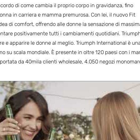
 ricordo di come cambia il proprio corpo in gravidanza, fino
nna in carriera e mamma premurosa. Con lei, il nuovo Fit
idea di comfort, offrendo alle donne la sensazione di massim
frontare positivamente tutti i cambiamenti quotidiani. Triump
tire e apparire le donne al meglio. Triumph International è un
mo su scala mondiale. È presente in oltre 120 paesi con i ma
pportata da 40mila clienti wholesale, 4.050 negozi monomar