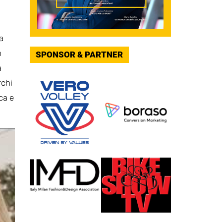
a
h
SPONSOR & PARTNER
a
rchi
ca e