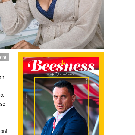
rint
ph,
o,
sso
noni