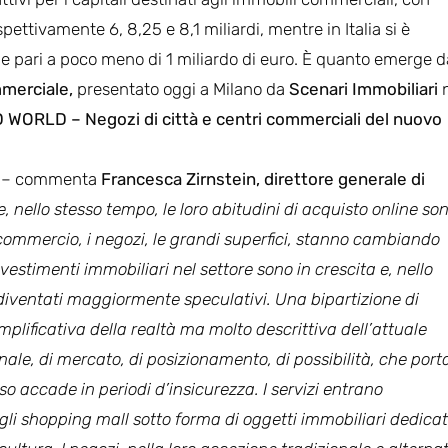
ttivamente 6, 8,25 e 8,1 miliardi, mentre in Italia si è
le pari a poco meno di 1 miliardo di euro. È quanto emerge d
merciale,
presentato oggi a Milano da
Scenari Immobiliari
WORLD – Negozi di città e centri commerciali del nuovo
o
– commenta
Francesca Zirnstein, direttore generale di
e, nello stesso tempo, le loro abitudini di acquisto online so
l commercio, i negozi, le grandi superfici, stanno cambiando
vestimenti immobiliari nel settore sono in crescita e, nello
o diventati maggiormente speculativi. Una bipartizione di
mplificativa della realtà ma molto descrittiva dell’attuale
ale, di mercato, di posizionamento, di possibilità, che port
 accade in periodi d’insicurezza. I servizi entrano
gli shopping mall sotto forma di oggetti immobiliari dedicat