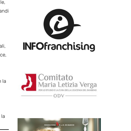
le,
randi
li,
ce,
 la
 la