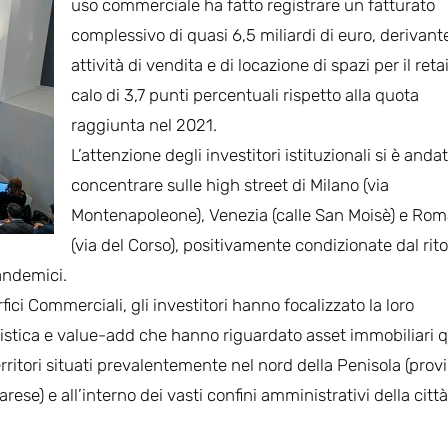
uso commerciale ha fatto registrare un fatturato
complessivo di quasi 6,5 miliardi di euro, derivant
attività di vendita e di locazione di spazi per il retai
calo di 3,7 punti percentuali rispetto alla quota
raggiunta nel 2021.
L’attenzione degli investitori istituzionali si è anda
concentrare sulle high street di Milano (via
Montenapoleone), Venezia (calle San Moisè) e Ro
(via del Corso), positivamente condizionate dal rit
pandemici.
ici Commerciali, gli investitori hanno focalizzato la loro
istica e value-add che hanno riguardato asset immobiliari q
rritori situati prevalentemente nel nord della Penisola (prov
se) e all’interno dei vasti confini amministrativi della città