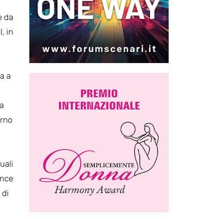
e da
l, in
ta a
ma
orno
uali
ince
 di