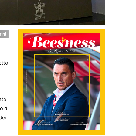
rint
etto
to i
o di
dei