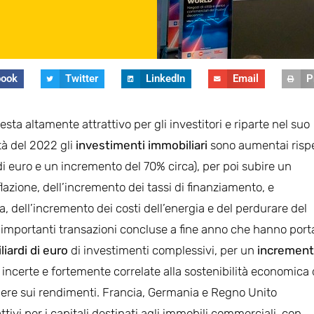
book
Twitter
LinkedIn
Email
P
ta altamente attrattivo per gli investitori e riparte nel suo
tà del 2022 gli
investimenti immobiliari
sono aumentai risp
 di euro e un incremento del 70% circa), per poi subire un
nflazione, dell’incremento dei tassi di finanziamento, e
a, dell’incremento dei costi dell’energia e del perdurare del
 importanti transazioni concluse a fine anno che hanno porta
liardi di euro
di investimenti complessivi, per un
increment
no incerte e fortemente correlate alla sostenibilità economica 
cidere sui rendimenti. Francia, Germania e Regno Unito
tivi per i capitali destinati agli immobili commerciali, con