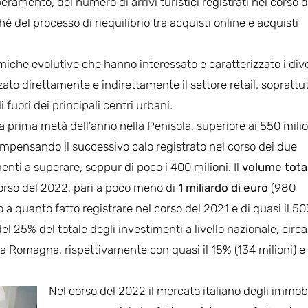
ramento, del numero di arrivi turistici registrati nel corso d
é del processo di riequilibrio tra acquisti online e acquisti
namiche evolutive che hanno interessato e caratterizzato i div
ato direttamente e indirettamente il settore retail, soprattu
i fuori dei principali centri urbani.
a prima metà dell’anno nella Penisola, superiore ai 550 milio
compensando il successivo calo registrato nel corso dei due
enti a superare, seppur di poco i 400 milioni. Il
volume tota
corso del 2022, pari a poco meno di
1 miliardo
di euro
(980
tto a quanto fatto registrare nel corso del 2021 e di quasi il 5
l 25% del totale degli investimenti a livello nazionale, circa
a Romagna, rispettivamente con quasi il 15% (134 milioni) e 
Nel corso del 2022 il mercato italiano degli immobi