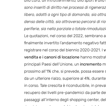
alla cura, all’intrattenimento, allo sport e alla
sono inseriti di diritto nei processi di rigene
libero, adatti a ogni tipo di domanda, sia attr
denso delle città, sia attraverso percorsi di ri
periferie, sia nella parziale o totale rimodulaz
Le quotazioni, nel corso del 2022, sembrano 
finalmente invertito l’andamento negativo fat
registrare nel corso del biennio 2020-2021. I
v
vendita e i canoni di locazione
hanno mostrat
principali Paesi dell’Unione, un
incremento
m
prossimo all’1% che, si prevede, possa essere 
da un ulteriore rialzo, superiore al 4%, durante
in corso. Tale crescita è riconducibile, in preva
recupero dei livelli pre-pandemici da parte de
passaggi all’interno degli shopping center, de