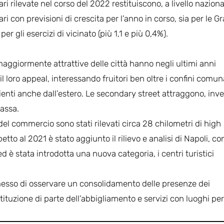
i rilevate nel corso del 2022 restituiscono, a livello naziona
ri con previsioni di crescita per l’anno in corso, sia per le G
r gli esercizi di vicinato (più 1,1 e più 0,4%).
maggiormente attrattive delle città hanno negli ultimi anni
 loro appeal, interessando fruitori ben oltre i confini comuna
enti anche dall’estero. Le secondary street attraggono, inve
assa.
el commercio sono stati rilevati circa 28 chilometri di high
tto al 2021 è stato aggiunto il rilievo e analisi di Napoli, con
d è stata introdotta una nuova categoria, i centri turistici
messo di osservare un consolidamento delle presenze dei
ituzione di parte dell’abbigliamento e servizi con luoghi per