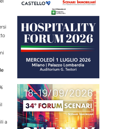
el
ersi
tto
ni
le
0%
il
li a