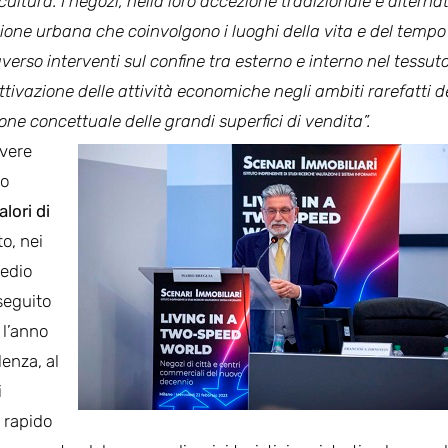
 cultura. I negozi, nella loro accezione tradizionale e alterna
razione urbana che coinvolgono i luoghi della vita e del tempo
averso interventi sul confine tra esterno e interno nel tessut
attivazione delle attività economiche negli ambiti rarefatti d
ione concettuale delle grandi superfici di vendita”.
avere
to
alori di
o, nei
edio
seguito
 l’anno
lenza, al
i
l rapido