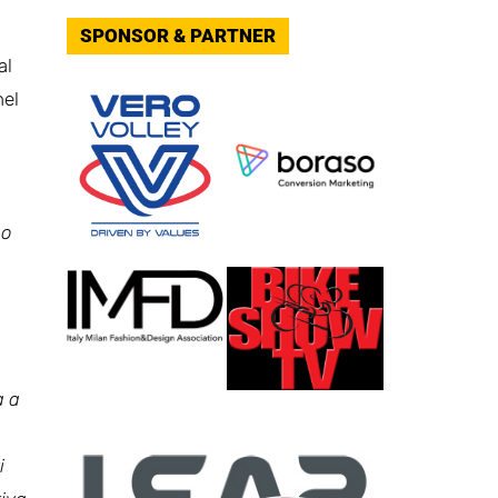
SPONSOR & PARTNER
al
nel
no
a a
i