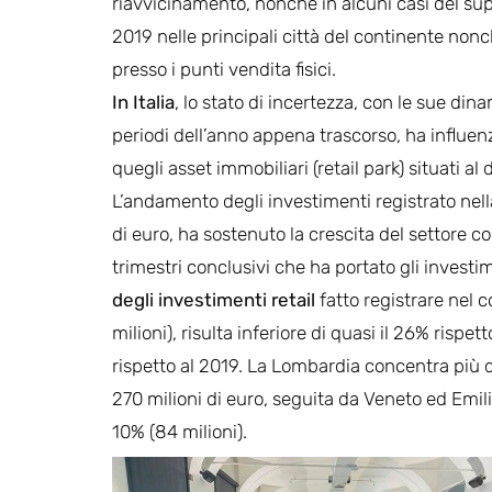
riavvicinamento, nonché in alcuni casi del supe
2019 nelle principali città del continente nonch
presso i punti vendita fisici.
In Italia
, lo stato di incertezza, con le sue di
periodi dell’anno appena trascorso, ha influenz
quegli asset immobiliari (retail park) situati al d
L’andamento degli investimenti registrato nell
di euro, ha sostenuto la crescita del settore 
trimestri conclusivi che ha portato gli investim
degli investimenti retail
fatto registrare nel 
milioni), risulta inferiore di quasi il 26% rispe
rispetto al 2019. La Lombardia concentra più de
270 milioni di euro, seguita da Veneto ed Emili
10% (84 milioni).