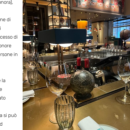
onora),
ne di
i
ccesso di
sonore
ersone in
 la
e
ato
a si può
ed