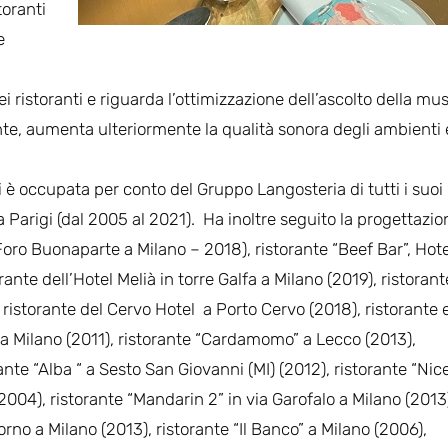
toranti
e
i ristoranti e riguarda l’ottimizzazione dell’ascolto della mu
e, aumenta ulteriormente la qualità sonora degli ambienti e
si è occupata per conto del Gruppo Langosteria di tutti i suoi
e a Parigi (dal 2005 al 2021). Ha inoltre seguito la progettazio
in Foro Buonaparte a Milano – 2018), ristorante “Beef Bar”, Hote
ante dell’Hotel Melià in torre Galfa a Milano (2019), ristorant
, ristorante del Cervo Hotel a Porto Cervo (2018), ristorante 
a Milano (2011), ristorante “Cardamomo” a Lecco (2013),
rante “Alba “ a Sesto San Giovanni (MI) (2012), ristorante “Ni
(2004), ristorante “Mandarin 2” in via Garofalo a Milano (2013
orno a Milano (2013), ristorante “Il Banco” a Milano (2006),