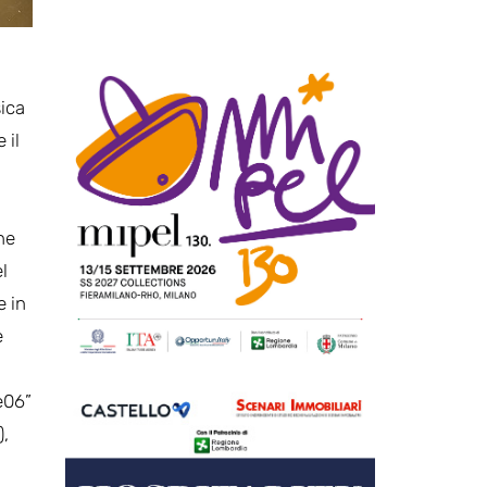
sica
 il
ne
l
e in
e
ce06”
),