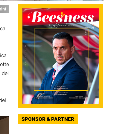
rint
ica
ica
dotte
a del
del
SPONSOR & PARTNER