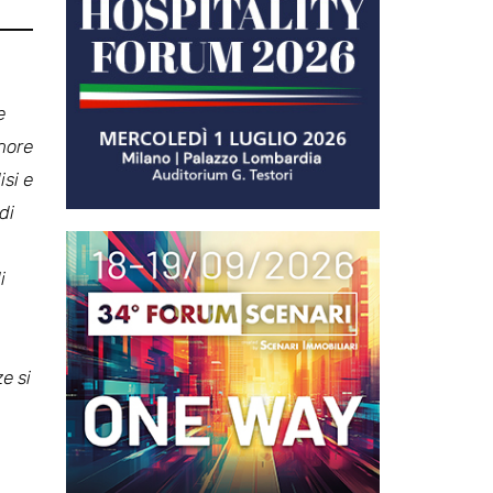
e
onore
isi e
di
i
e si