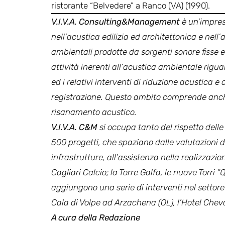
ristorante “Belvedere” a Ranco (VA) (1990).
V.I.V.A. Consulting&Management
è un’impres
nell’acustica edilizia ed architettonica e nell’
ambientali prodotte da sorgenti sonore fisse e 
attività inerenti all’acustica ambientale rigua
ed i relativi interventi di riduzione acustica 
registrazione. Questo ambito comprende anche 
risanamento acustico.
V.I.V.A. C&M
si occupa tanto del rispetto dell
500 progetti, che spaziano dalle valutazioni di
infrastrutture, all’assistenza nella realizzazion
Cagliari Calcio; la Torre Galfa, le nuove Torri 
aggiungono una serie di interventi nel settore 
Cala di Volpe ad Arzachena (OL), l’Hotel Cheval
A cura della Redazione