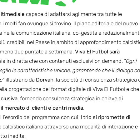
ltimediale
capace di adattarsi agilmente tra tutte le
 i molti fan ovunque si trovino. Il piano editoriale del nuovo
a nella comunicazione italiana, co-gestita e redazionalment
e più credibili nel Paese in ambito di approfondimento calcisti
almeno due puntate a settimana,
Viva El Futbol sarà
 sia in diretta che con contenuti esclusivi on demand. “
Ogni
glio le caratteristiche uniche, garantendo che il dialogo co
te
” illustrano da
Dorvan
, la società di consulenza strategica 
ella progettazione del format digitale di Viva El Futbol e che
sclusiva
, fornendo consulenza strategica in chiave
di
l mercato di clienti e centri media
.
ndi l’esordio del programma con cui
il trio si ripromette di
to calcistico italiano attraverso una modalità di interazione e
tto inedita.