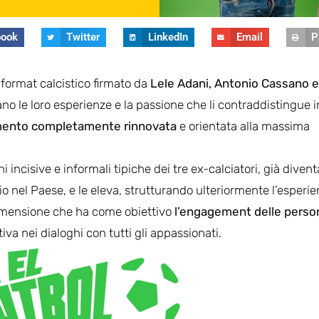
book
Twitter
LinkedIn
Email
P
o format calcistico firmato da
Lele Adani, Antonio Cassano e
no le loro esperienze e la passione che li contraddistingue i
enimento completamente rinnovata
e orientata alla massima
 incisive e informali tipiche dei tre ex-calciatori, già divent
io nel Paese, e le eleva, strutturando ulteriormente l’esperi
 dimensione che ha come obiettivo
l’engagement delle perso
iva nei dialoghi con tutti gli appassionati.