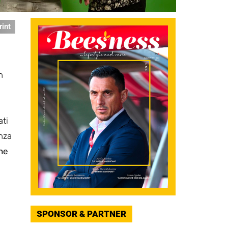
rint
n
ati
enza
ne
SPONSOR & PARTNER