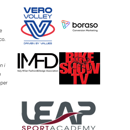
e
co.
n i
e
 per