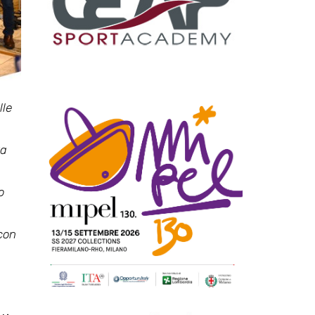
lle
ta
o
 con