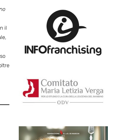
gno
 il
le,
sso
oltre