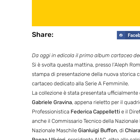
Share:
Face
Da oggi in edicola il primo album cartaceo de
Si è svolta questa mattina, presso l’Aleph Rom
stampa di presentazione della nuova storica c
cartaceo dedicato alla Serie A Femminile.
La collezione è stata presentata ufficialmente 
Gabriele Gravina
, appena rieletto per il quad
Professionistica
Federica Cappelletti
e il Dir
anche il Commissario Tecnico della Nazional
Nazionale Maschile
Gianluigi Buffon
, di
Chiara
Renzo Ulivieri
, presidente AIAC, oltre alle cal