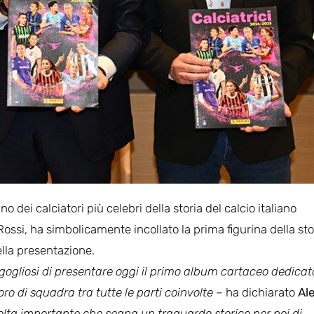
o dei calciatori più celebri della storia del calcio italiano
Rossi, ha simbolicamente incollato la prima figurina della sto
della presentazione.
gogliosi di presentare oggi il primo album cartaceo dedicat
ro di squadra tra tutte le parti coinvolte –
ha dichiarato
Al
lta importante che segna un traguardo storico per noi di