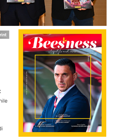
rint
C
nile
di