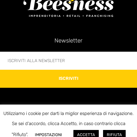
Newsletter
ISCRIVITI
Utilizziamo i cookie per darti la miglior esperienza di navigazione.
© 2020 Beesness di Giovanni Bonani – P.IVA 10312920969 – Via Soperga 13 –
Se sei d'accordo, clicca Accetto, in caso contrario clicca
20127 Milano – E-mail:info@beesness.it
"Rifiuto".
IMPOSTAZIONI
ACCETTA
RIFIUTA