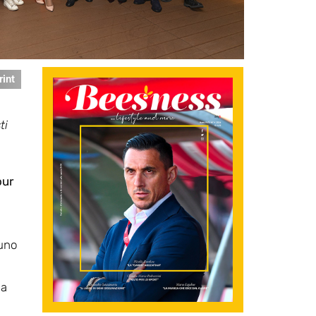
rint
ti
our
 uno
 a