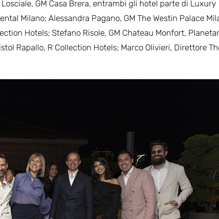
 Losciale, GM Casa Brera, entrambi gli hotel parte di Luxury
iental Milano; Alessandra Pagano, GM The Westin Palace Mil
tion Hotels; Stefano Risole, GM Chateau Monfort, Planetar
stol Rapallo, R Collection Hotels; Marco Olivieri, Direttore Th