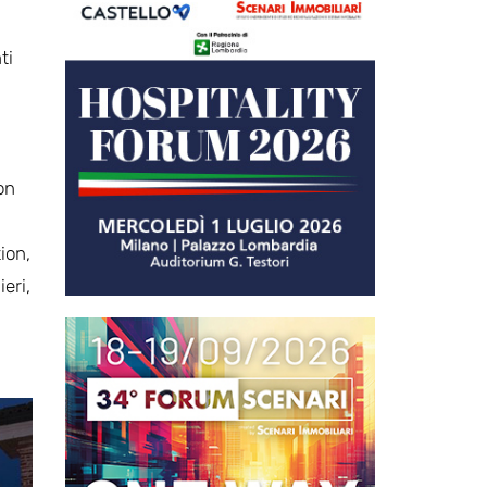
ti
on
ion,
eri,