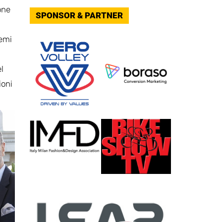
one
SPONSOR & PARTNER
temi
l
ioni