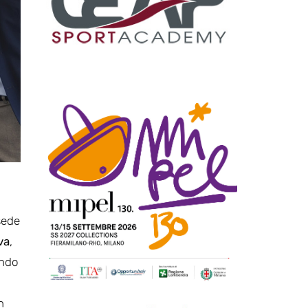
sede
va
,
ando
n