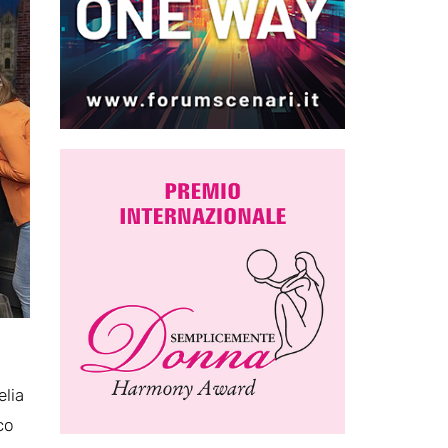
elia
co