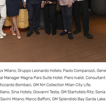
x Milano, Gruppo Leonardo Hotels; Paolo Comparozzi, Gene
 Manager Magna Pars Suite Hotel; Piero Ivaldi, Consultant
 Riccardo Bombaci, GM NH Collection Milan City Life;
lano, Sina Hotels; Giovanni Testa, GM Starhotels Ritz; Sonia
 Savini Milano; Marco Baffoni, GM Splendido Bay Garda Lake