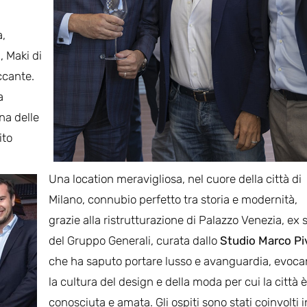
a,
, Maki di
ccante.
a
una delle
ito
Una location meravigliosa, nel cuore della città di
Milano, connubio perfetto tra storia e modernità,
grazie alla ristrutturazione di Palazzo Venezia, ex 
del Gruppo Generali, curata dallo
Studio Marco Pi
che ha saputo portare lusso e avanguardia, evoc
la cultura del design e della moda per cui la città è
conosciuta e amata. Gli ospiti sono stati coinvolti i