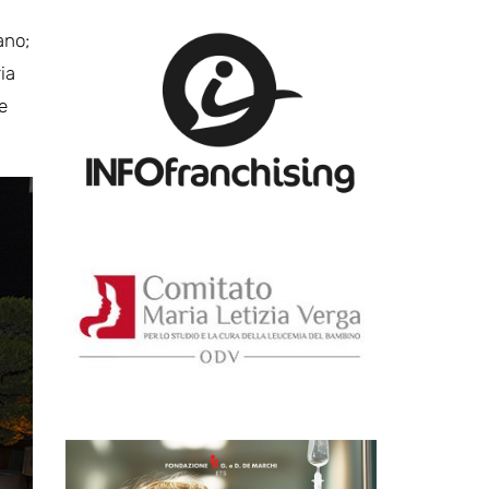
ano;
ia
e