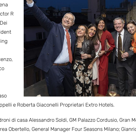
rena
ctor R
 Dei
ident
ging
cenzo,
co
aso
pelli e Roberta Giaconelli Proprietari Extro Hotels.
adroni di casa Alessandro Soldi, GM Palazzo Cordusio, Gran M
drea Obertello, General Manager Four Seasons Milano; Gianri