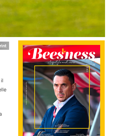
rint
il
lle
a