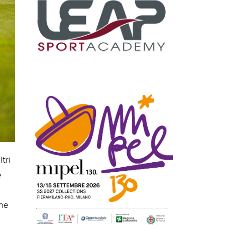
ltri
e
che