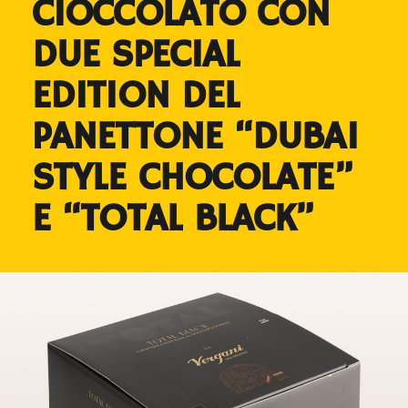
CIOCCOLATO CON
DUE SPECIAL
EDITION DEL
PANETTONE “DUBAI
STYLE CHOCOLATE”
E “TOTAL BLACK”