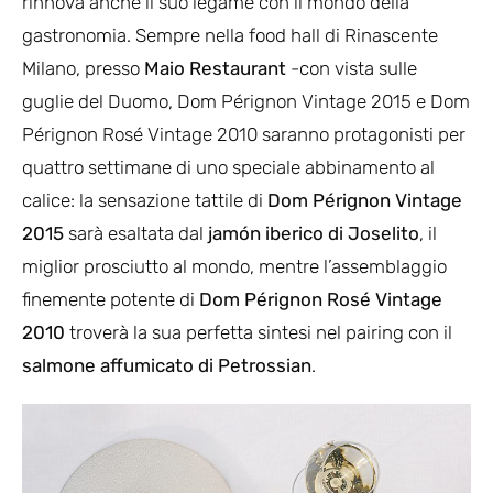
rinnova anche il suo legame con il mondo della
gastronomia. Sempre nella food hall di Rinascente
Milano, presso
Maio Restaurant
-con vista sulle
guglie del Duomo, Dom Pérignon Vintage 2015 e Dom
Pérignon Rosé Vintage 2010 saranno protagonisti per
quattro settimane di uno speciale abbinamento al
calice: la sensazione tattile di
Dom Pérignon Vintage
2015
sarà esaltata dal
jamón iberico di Joselito
, il
miglior prosciutto al mondo, mentre l’assemblaggio
finemente potente di
Dom Pérignon Rosé Vintage
2010
troverà la sua perfetta sintesi nel pairing con il
salmone affumicato di Petrossian
.