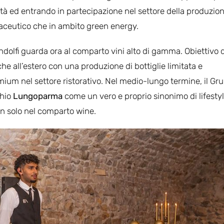
altà ed entrando in partecipazione nel settore della produzion
raceutico che in ambito green energy.
ndolfi guarda ora al comparto vini alto di gamma. Obiettivo d
 che all’estero con una produzione di bottiglie limitata e
ium nel settore ristorativo. Nel medio-lungo termine, il Gr
chio
Lungoparma
come un vero e proprio sinonimo di lifesty
n solo nel comparto wine.