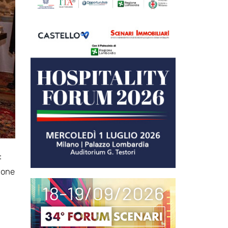
:
pone