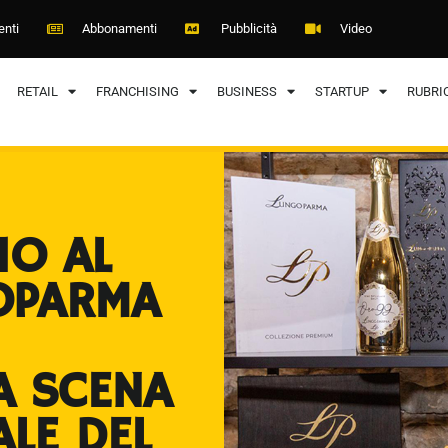
enti
Abbonamenti
Pubblicità
Video
RETAIL
FRANCHISING
BUSINESS
STARTUP
RUBRI
IO AL
GOPARMA
A SCENA
LE DEL