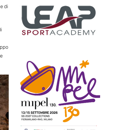
e di
i
uppo
le