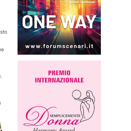
esto
he
,