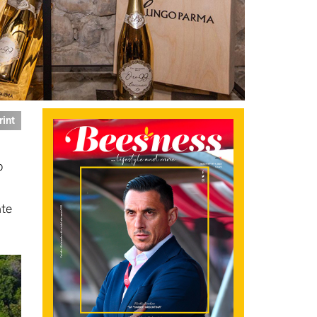
rint
o
nte