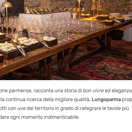
izione parmense, racconta una storia di
bon vivre
ed eleganza
la continua ricerca della migliore qualità,
Lungoparma
pro
i con uve del territorio in grado di rallegrare le tavole più
endere ogni momento indimenticabile.