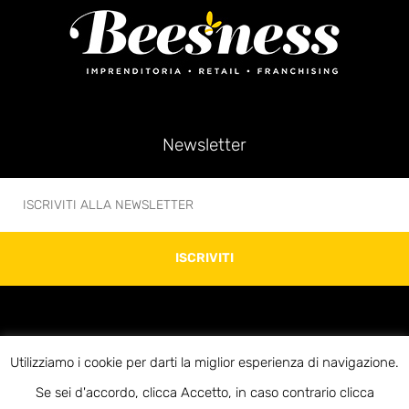
Newsletter
ISCRIVITI
Utilizziamo i cookie per darti la miglior esperienza di navigazione.
© 2020 Beesness di Giovanni Bonani – P.IVA 10312920969 – Via Soperga 13 –
Se sei d'accordo, clicca Accetto, in caso contrario clicca
20127 Milano – E-mail:info@beesness.it