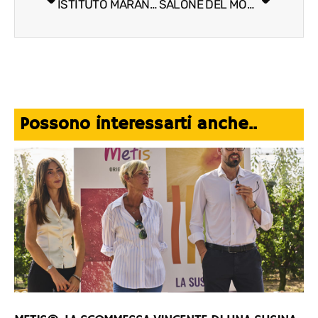
ISTITUTO MARANGONI E L’ORÉAL ITALIA, PARTNERSHIP STRATEGICA PER LA FORMAZIONE DEI TALENTI DEL BEAUTY
SALONE DEL MOBILE.MILANO 2026, CONNESSIONI , NUOVI TERRITORI CURATORIALI E APERTURA AL CONTRACT
Possono interessarti anche..