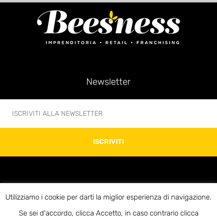
Newsletter
ISCRIVITI
Utilizziamo i cookie per darti la miglior esperienza di navigazione.
© 2020 Beesness di Giovanni Bonani – P.IVA 10312920969 – Via Soperga 13 –
Se sei d'accordo, clicca Accetto, in caso contrario clicca