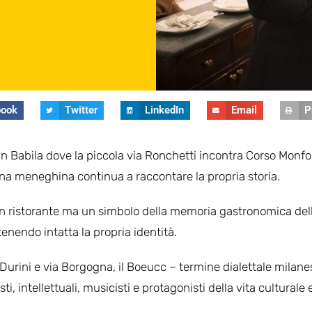
book
Twitter
LinkedIn
Email
P
an Babila dove la piccola via Ronchetti incontra Corso Monfo
ina meneghina continua a raccontare la propria storia.
un ristorante ma un simbolo della memoria gastronomica del
enendo intatta la propria identità.
Durini e via Borgogna, il Boeucc – termine dialettale milane
ti, intellettuali, musicisti e protagonisti della vita culturale 