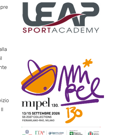
mpre
alla
l
nte
izio
Il