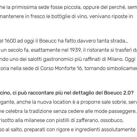
o che la primissima sede fosse piccola, oppure del perché, se
 mantenere in fresco le bottiglie di vino, venivano riposte in
l 1600 ad oggi il Boeucc ha fatto davvero tanta strada…
un secolo fa, esattamente nel 1939, il ristorante si trasferì d
do uno dei salotti gastronomici più raffinati di Milano. Oggi i
toria nella sede di Corso Monforte 16, tornando simbolicame
cino, ci può raccontare più nel dettaglio del Boeucc 2.0?
gante, anche la nuova location è a proporre sale sobrie, serv
che celebra la tradizione senza cedere alle mode passeggere. 
sotto alla milanese con pistilli di zafferano, ossobuco,
riso al salto, preparati con rigore e ingredienti assolutamente