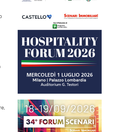
o
a
re,