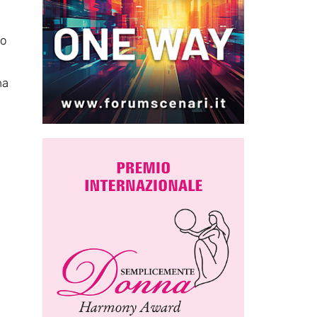
lo
na