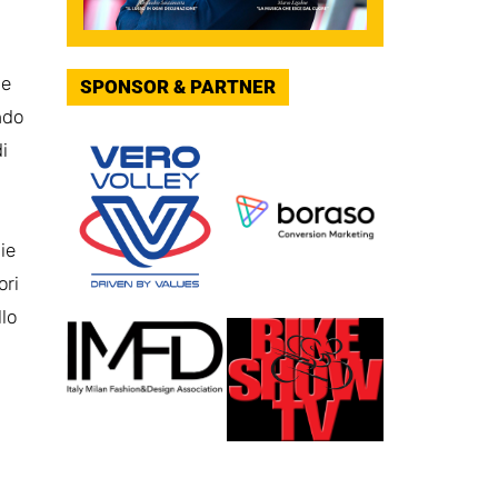
ne
SPONSOR & PARTNER
ndo
i
ie
ori
lo