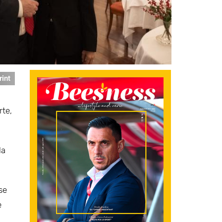
rint
rte,
la
se
e