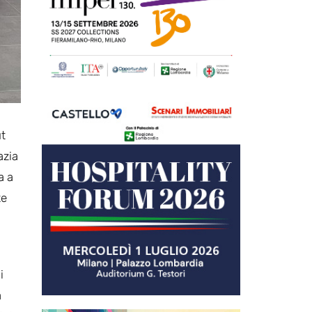
ut
azia
a a
te
i
a