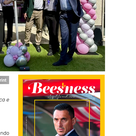
rint
ca e
ando