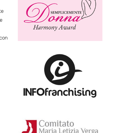
te
 e
 con