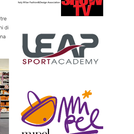
tre
i di
una