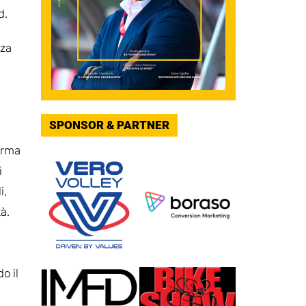
d.
nza
SPONSOR & PARTNER
erma
i
i,
à.
o il