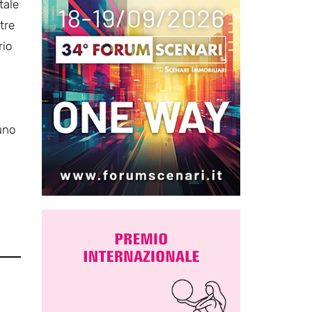
tale
tre
rio
uno