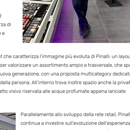
é
rza di
e e
 che caratterizza l’immagine più evoluta di Pinalli: un layo
 per valorizzare un assortimento ampio e trasversale, che sp
 nuova generazione, con una proposta multicategory dedicat
ella persona. All’interno trova inoltre spazio anche la priva
patto visivo riservata alle acque profumate appena lanciate
Parallelamente allo sviluppo della rete retail, Pinall
continua a investire sull’evoluzione dell’esperienz