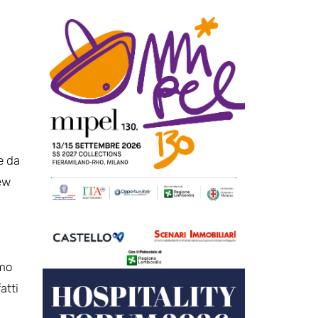
e da
ew
amo
atti