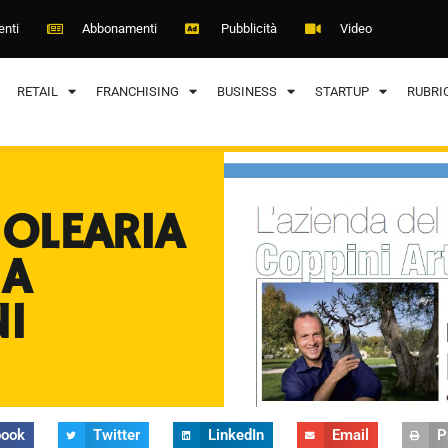
enti
Abbonamenti
Pubblicità
Video
RETAIL
FRANCHISING
BUSINESS
STARTUP
RUBRI
 OLEARIA
 A
NI
book
Twitter
LinkedIn
Email
P