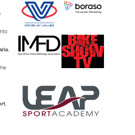
a
ento
ria.
che
ort
,