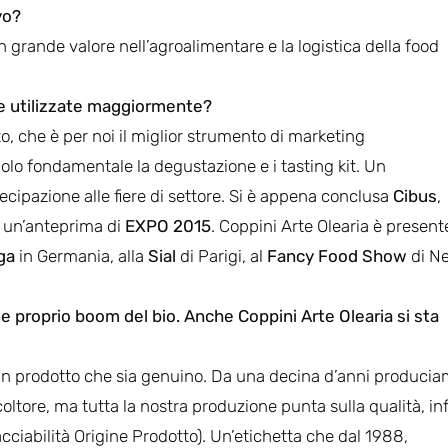
vo?
grande valore nell’agroalimentare e la logistica della food
che utilizzate maggiormente?
, che è per noi il miglior strumento di marketing
uolo fondamentale la degustazione e i tasting kit. Un
ecipazione alle fiere di settore. Si è appena conclusa
Cibus
,
 un’anteprima di
EXPO 2015
. Coppini Arte Olearia è present
ga
in Germania, alla
Sial
di Parigi, al
Fancy Food Show
di N
o e proprio boom del bio. Anche Coppini Arte Olearia si sta
 un prodotto che sia genuino. Da una decina d’anni produci
ltore, ma tutta la nostra produzione punta sulla qualità, inf
racciabilità Origine Prodotto). Un’etichetta che dal 1988,