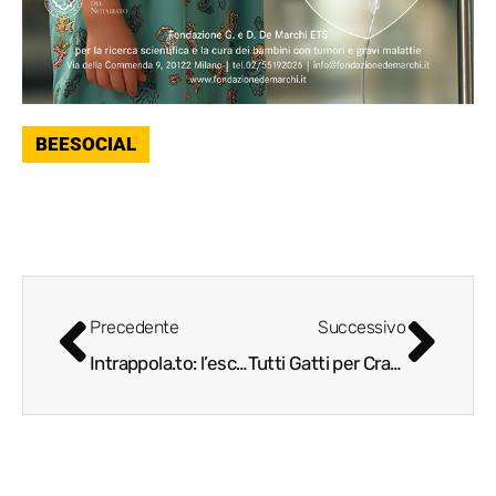
BEESOCIAL
Precedente
Successivo
Intrappola.to: l’escape room torinese che ha conquistato l’Italia
Tutti Gatti per Crazy Cat Cafè