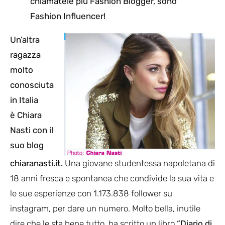
chiamatele più Fashion Blogger, sono
Fashion Influencer!
Un’altra
ragazza
molto
conosciuta
in Italia
è Chiara
Nasti con il
suo blog
chiaranasti.it
.
Una giovane studentessa napoletana di
18 anni fresca e spontanea che condivide la sua vita e
le sue esperienze con 1.173.838 follower su
instagram, per dare un numero. Molto bella, inutile
dire che le sta bene tutto, ha scritto un libro
“Diario di