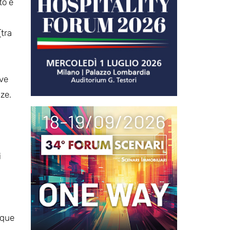
to e
(tra
ove
ze.
i
nque