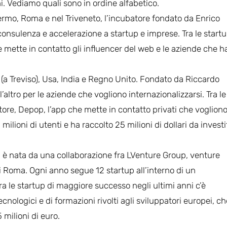
i. Vediamo quali sono in ordine alfabetico.
lermo, Roma e nel Triveneto, l’incubatore fondato da Enrico
i consulenza e accelerazione a startup e imprese. Tra le start
he mette in contatto gli influencer del web e le aziende che h
 (a Treviso), Usa, India e Regno Unito. Fondato da Riccardo
ltro per le aziende che vogliono internazionalizzarsi. Tra le
ore, Depop, l’app che mette in contatto privati che voglion
ilioni di utenti e ha raccolto 25 milioni di dollari da investi
a è nata da una collaborazione fra LVenture Group, venture
di Roma. Ogni anno segue 12 startup all’interno di un
 le startup di maggiore successo negli ultimi anni c’è
nologici e di formazioni rivolti agli sviluppatori europei, c
milioni di euro.