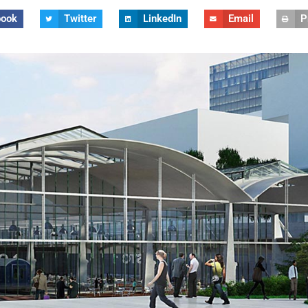
book
Twitter
LinkedIn
Email
P