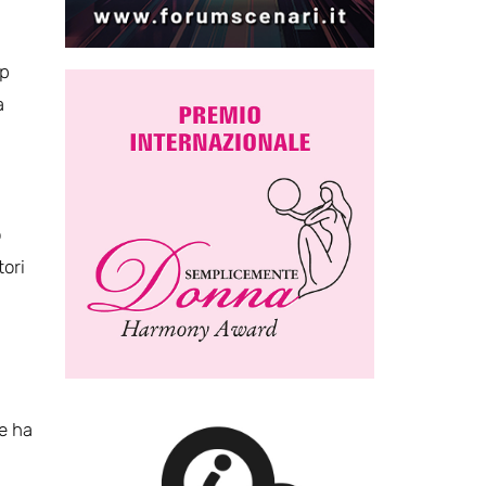
up
a
o
tori
he ha