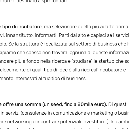
 oppure è destinato a sprofondare.
e tipo di incubatore
, ma selezionare quello più adatto prima
innanzitutto, informarti. Parti dal sito e capisci se i serviz
pio. Se la struttura è focalizzata sul settore di business che 
ticipiamo che spesso non troverai ognuna di queste informaz
 andare più a fondo nella ricerca e “studiare” le startup che s
velocemente di quali tipo di idee è alla ricercal’incubatore e
lmente interessati al tuo tipo di business.
e offre una somma (un seed, fino a 80mila euro).
Di questi 
 è in servizi (consulenze in comunicazione e marketing o busi
e networking o incontrare potenziali investitori…). In camb