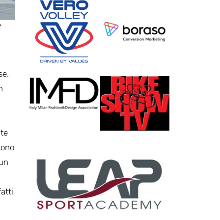
e
se.
n
ate
sono
 un
atti