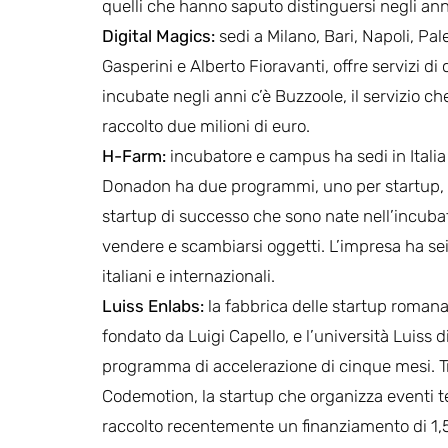
quelli che hanno saputo distinguersi negli ann
Digital Magics
:
sedi a Milano, Bari, Napoli, Pa
Gasperini e Alberto Fioravanti, offre servizi d
incubate negli anni c’è Buzzoole, il servizio c
raccolto due milioni di euro.
H-Farm
:
incubatore e campus ha sedi in Italia
Donadon ha due programmi, uno per startup, l’a
startup di successo che sono nate nell’incubat
vendere e scambiarsi oggetti. L’impresa ha sei m
italiani e internazionali.
Luiss Enlabs
:
la fabbrica delle startup roman
fondato da Luigi Capello, e l’università Luiss 
programma di accelerazione di cinque mesi. Tra
Codemotion, la startup che organizza eventi tec
raccolto recentemente un finanziamento di 1,5 