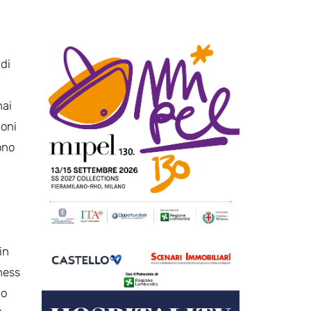
 di
i
hai
ioni
ono
in
ness
io