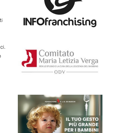
ti
ci.
o