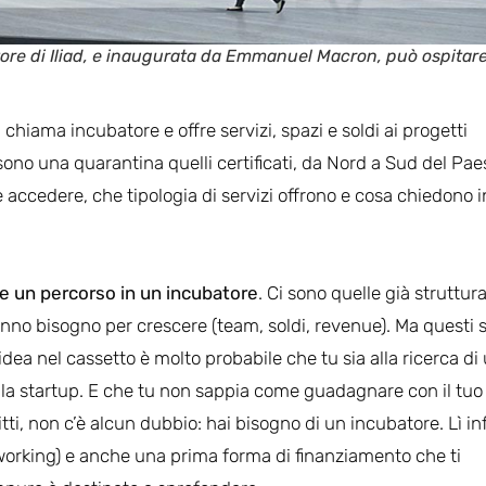
datore di Iliad, e inaugurata da Emmanuel Macron, può ospitar
i chiama incubatore e offre servizi, spazi e soldi ai progetti
 sono una quarantina quelli certificati, da Nord a Sud del Pae
e accedere, che tipologia di servizi offrono e cosa chiedono i
re un percorso in un incubatore
. Ci sono quelle già struttur
hanno bisogno per crescere (team, soldi, revenue). Ma questi 
 idea nel cassetto è molto probabile che tu sia alla ricerca di
e la startup. E che tu non sappia come guadagnare con il tuo
itti, non c’è alcun dubbio: hai bisogno di un incubatore. Lì inf
 coworking) e anche una prima forma di finanziamento che ti