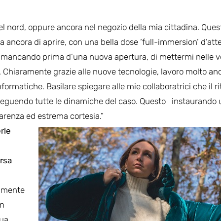
el nord, oppure ancora nel negozio della mia cittadina. Ques
a ancora di aprire, con una bella dose ‘full-immersion’ d’att
on mancando prima d’una nuova apertura, di mettermi nelle v
to. Chiaramente grazie alle nuove tecnologie, lavoro molto an
ormatiche. Basilare spiegare alle mie collaboratrici che il ri
seguendo tutte le dinamiche del caso. Questo instaurando 
arenza ed estrema cortesia.”
rle
rsa
ramente
in
nua