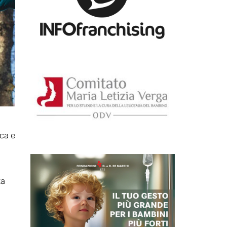
ica e
ta