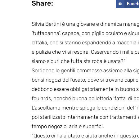
Share:
Face
Silvia Bertini è una giovane e dinamica manage
‘tuttapanna’, capace, con piglio oculato e sicur
d’Italia, che si stanno espandendo a macchia d’
e pulizia che vi si respira. Osservando i mille 
siamo sicuri che tutta sta roba è usata?”
Sorridono le gentili commesse assieme alla sign
bensì negozi dell’usato, dove si trovano capi 
debbono essere obbligatoriamente in buono stato
foulards, nonché buona pelletteria ‘fatta’ di 
L’ascoltiamo mentre spiega le condizioni del ‘ri
poi sterilizzato internamente con trattamenti a
tempo negozio, aria e superfici.
“Questo ci ha aiutato e aiuta anche in questa 