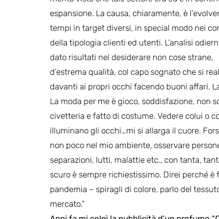
espansione. La causa, chiaramente, è l’evolver
tempi in target diversi, in special modo nei co
della tipologia clienti ed utenti. L’analisi odier
dato risultati nel desiderare non cose strane,
d’estrema qualità, col capo sognato che si rea
davanti ai propri occhi facendo buoni affari. 
La moda per me è gioco, soddisfazione, non s
civetteria e fatto di costume. Vedere colui o c
illuminano gli occhi…mi si allarga il cuore. Fo
non poco nel mio ambiente, osservare persone
separazioni, lutti, malattie etc., con tanta, ta
scuro è sempre richiestissimo. Direi perché è f
pandemia – spiragli di colore, parlo del tessu
mercato.”
Anni fa mi colpì la pubblicità d’un profumo “C’