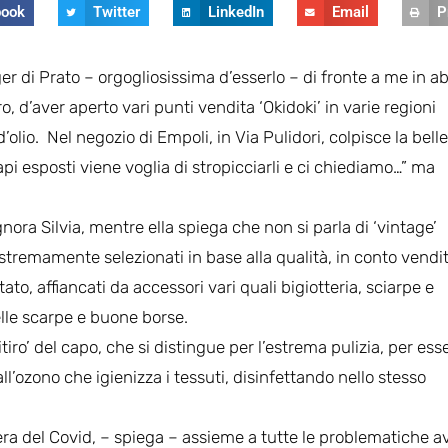
book
Twitter
LinkedIn
Email
P
r di Prato – orgogliosissima d’esserlo – di fronte a me in ab
o, d’aver aperto vari punti vendita ‘Okidoki’ in varie regioni
olio. Nel negozio di Empoli, in Via Pulidori, colpisce la bell
capi esposti viene voglia di stropicciarli e ci chiediamo…” ma
ora Silvia, mentre ella spiega che non si parla di ‘vintage’
estremamente selezionati in base alla qualità, in conto vendi
, affiancati da accessori vari quali bigiotteria, sciarpe e
belle scarpe e buone borse.
tiro’ del capo, che si distingue per l’estrema pulizia, per ess
ll’ozono che igienizza i tessuti, disinfettando nello stesso
era del Covid, – spiega – assieme a tutte le problematiche a