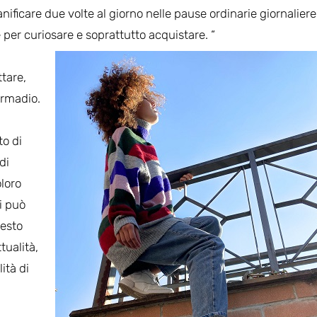
sanificare due volte al giorno nelle pause ordinarie giornaliere
e per curiosare e soprattutto acquistare. “
ttare,
’armadio.
to di
di
loro
si può
uesto
tualità,
ità di
,