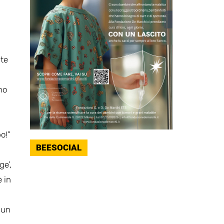
nte
no
o!”
BEESOCIAL
ge’,
 in
 un