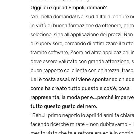
Oggi lei è qui ad Empoli, domani?
“Ah…bella domanda! Nel sud d’Italia, oppure n
in virtù di buona formazione da ottenere, prim
selezione, sino all’applicazione dei prezzi. N
di supervisore, cercando di ottimizzare il tut
tramite software, Zoom ed altre applicazioni inf
deve essere valutato con grande attenzione, 
buon rapporto col cliente con chiarezza, trasp
Lei è tosta assai, mi viene spontaneo chiede
come ha creato tutto questo e cos’è, cosa
rappresenta, la moda per e.…perché imperve
tutto questo gusto del nero.
“Beh…il primo negozio lo aprii 14 anni fa chia
facendo ricerche mirate – non dubitavamo – 
merito visto che tale settore era ed è in conti