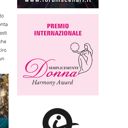
to
enta
esti
che
tiro
un