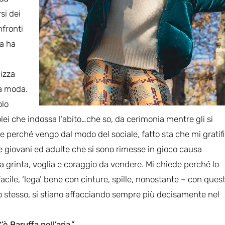
si dei
nfronti
na ha
lizza
La moda.
olo
olei che indossa l’abito…che so, da cerimonia mentre gli si
rse perché vengo dal modo del sociale, fatto sta che mi gratif
 giovani ed adulte che si sono rimesse in gioco causa
nta grinta, voglia e coraggio da vendere. Mi chiede perché lo
acile, ‘lega’ bene con cinture, spille, nonostante – con ques
to stesso, si stiano affacciando sempre più decisamente nel
è Baruffa nell’aria.”