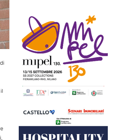
di
il
re
i,