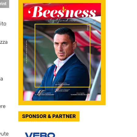
rint
ito
ezza
ta
ere
SPONSOR & PARTNER
vute