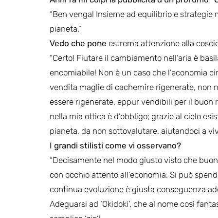
“Ben venga! Insieme ad equilibrio e strategie m
pianeta.”
Vedo che pone
estrema attenzione alla cosci
“Certo! Fiutare il cambiamento nell’aria è bas
encomiabile! Non è un caso che l’economia circ
vendita maglie di cachemire rigenerate, non 
essere rigenerate, eppur vendibili per il buon r
nella mia ottica è d’obbligo; grazie al cielo esi
pianeta, da non sottovalutare, aiutandoci a viv
I grandi stilisti come vi osservano?
“Decisamente nel modo giusto visto che buona 
con occhio attento all’economia. Si può spend
continua evoluzione è giusta conseguenza ade
Adeguarsi ad ‘Okidoki’, che al nome così fantas