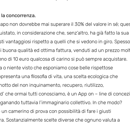
 la concorrenza.
apo non dovrebbe mai superare il 30% del valore in sé; que
uistato, in considerazione che, senz’altro, ha già fatto la sua
ti vantaggiosi rispetto a quelli che si vedono in giro. Spesso
di buona qualità ed ottima fattura, venduti ad un prezzo mol
no di 10 euro qualcosa di carino si può sempre acquistare.
 o niente visto che esponiamo cose belle rispettose
resenta una filosofia di vita, una scelta ecologica che
motto del non inquinamento, recupero, riutilizzo,
ed’ che ormai tutti conosciamo, è un App on – line di concez
oganando tuttavia l’immaginario collettivo. In che modo?
un camerino di prova con possibilità di fare i giusti
ora. Sostanzialmente scelte diverse che ognuno valuta a