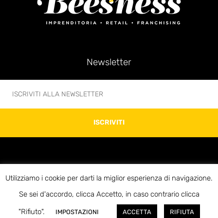
Newsletter
ISCRIVITI
Utilizziamo i cookie per darti la miglior esperienza di navigazione.
© 2020 Beesness di Giovanni Bonani – P.IVA 10312920969 – Via Soperga 13 –
Se sei d'accordo, clicca Accetto, in caso contrario clicca
20127 Milano – E-mail:info@beesness.it
"Rifiuto".
IMPOSTAZIONI
ACCETTA
RIFIUTA
Credits Roses&Pepper