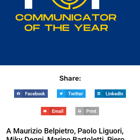
Share:
Facebook
Twitter
LinkedIn
Email
Print
A Maurizio Belpietro, Paolo Liguori,
Miky Degni, Marino Bartoletti, Piero