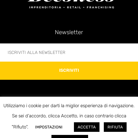
Newsletter
ISCRIVITI
Utilizziamo i cookie per darti la miglior esperienza di navigazione.
© 2020 Beesness di Giovanni Bonani – P.IVA 10312920969 – Via Soperga 13 –
Se sei d'accordo, clicca Accetto, in caso contrario clicca
20127 Milano – E-mail:info@beesness.it
"Rifiuto".
IMPOSTAZIONI
ACCETTA
RIFIUTA
Credits Roses&Pepper