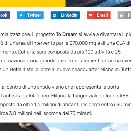
book
Twitter
LinkedIn
Email
P
cializzazione, il progetto
To Dream
si avvia a diventare il pi
ù di un’area di intervento pari a 270.000 mq e di una GLA di
mento. L’offerta sarà composta da più 100 attività e 25
 internazionali, una grande area entertainment, un’arena even
 un Hotel 4 stelle, oltre al nuovo headquarter Michelin. Tutt
, al centro di uno snodo viario che rappresenta la porta
l’autostrada A4 Torino-Milano, la tangenziale di Torino A55 e
posto da oltre 1,6 milioni di abitanti residenti entro i 30 mi
ca 3,8 milioni nell’isocrona dei 75 minuti.