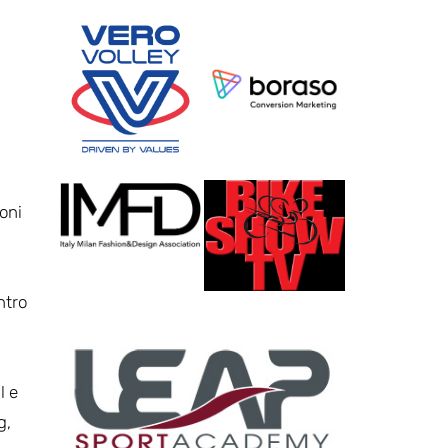
ioni
ntro
l e
g,