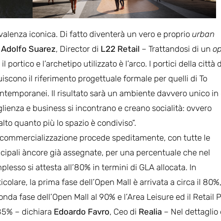
valenza iconica. Di fatto diventerà un vero e proprio
urban
a
Adolfo Suarez
, Director di
L22 Retail
– Trattandosi di un
o
 portico e l’archetipo utilizzato è l’arco. I portici della città d
tuiscono il riferimento progettuale formale per quelli di To
ontemporanei. Il risultato sarà un ambiente davvero unico in 
glienza e business si incontrano e creano socialità: ovvero
lto quanto più lo spazio è condiviso”.
 commercializzazione procede speditamente, con tutte le
ncipali àncore già assegnate, per una percentuale che nel
lesso si attesta all’80% in termini di GLA allocata. In
icolare, la prima fase dell’Open Mall è arrivata a circa il 80%,
onda fase dell’Open Mall al 90% e l’Area Leisure ed il Retail 
’85% – dichiara
Edoardo Favro
, Ceo di
Realia
– Nel dettaglio 