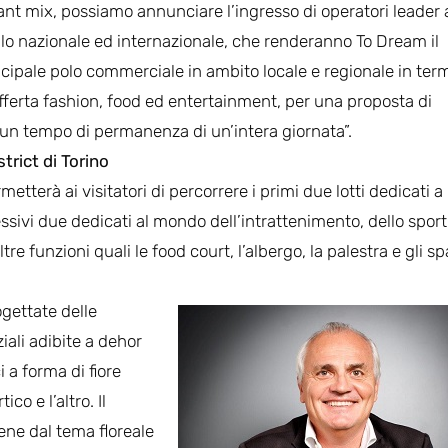
ant mix, possiamo annunciare l’ingresso di operatori leader 
ello nazionale ed internazionale, che renderanno To Dream il
ncipale polo commerciale in ambito locale e regionale in term
offerta fashion, food ed entertainment, per una proposta di
un tempo di permanenza di un’intera giornata”.
trict di Torino
tterà ai visitatori di percorrere i primi due lotti dedicati a
sivi due dedicati al mondo dell’intrattenimento, dello sport
tre funzioni quali le food court, l’albergo, la palestra e gli sp
ogettate delle
iali adibite a dehor
i a forma di fiore
co e l’altro. Il
ene dal tema floreale