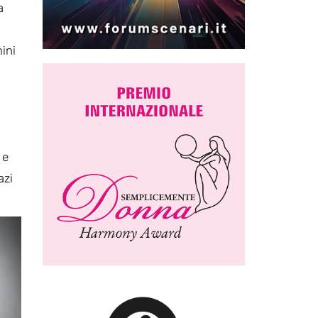
a
ini
 e
azi