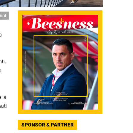
rint
ù
ti,
o
 la
nuti
SPONSOR & PARTNER