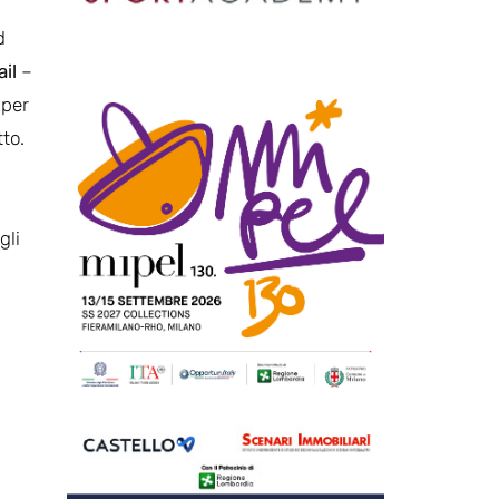
d
ail
–
 per
tto.
gli