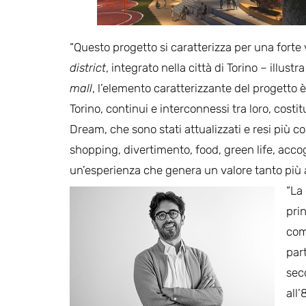
“Questo progetto si caratterizza per una forte 
district
, integrato nella città di Torino – illustr
mall
, l’elemento caratterizzante del progetto è il
Torino, continui e interconnessi tra loro, costi
Dream, che sono stati attualizzati e resi più c
shopping, divertimento, food, green life, acco
un’esperienza che genera un valore tanto più a
“La
pri
comp
part
sec
all