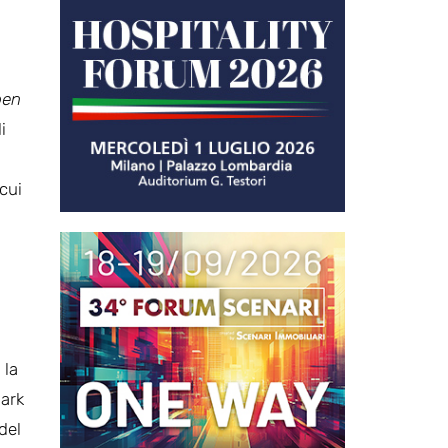
pen
i
cui
 la
Park
del