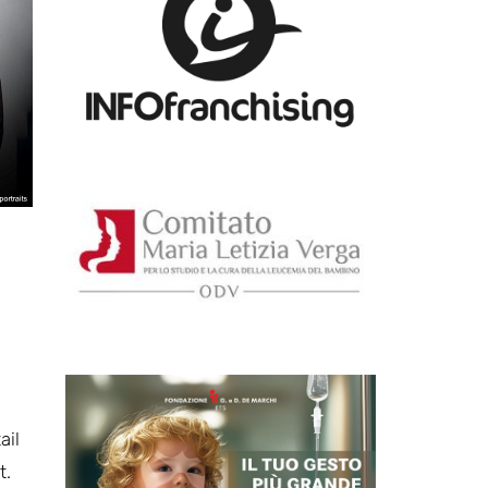
ail
t.