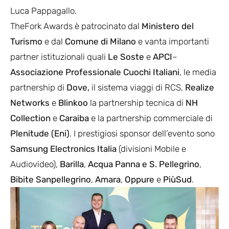
Luca Pappagallo.
TheFork Awards è patrocinato dal
Ministero del
Turismo
e dal
Comune di Milano
e vanta importanti
partner istituzionali quali
Le Soste
e
APCI
–
Associazione Professionale Cuochi Italiani
, le media
partnership di
Dove,
il sistema viaggi di RCS,
Realize
Networks
e
Blinkoo
la partnership tecnica di
NH
Collection
e
Caraiba
e la partnership commerciale di
Plenitude (Eni)
. I prestigiosi sponsor dell’evento sono
Samsung Electronics Italia
(divisioni Mobile e
Audiovideo),
Barilla
,
Acqua Panna e S. Pellegrino
,
Bibite Sanpellegrino
,
Amara
,
Oppure
e
PiùSud
.