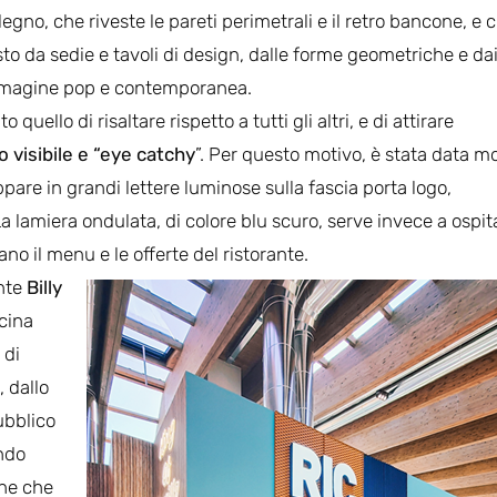
egno, che riveste le pareti perimetrali e il retro bancone, e 
to da sedie e tavoli di design, dalle forme geometriche e da
’immagine pop e contemporanea.
quello di risaltare rispetto a tutti gli altri, e di attirare
 visibile e “eye catchy
”. Per questo motivo, è stata data mo
pare in grandi lettere luminose sulla fascia porta logo,
 La lamiera ondulata, di colore blu scuro, serve invece a ospit
o il menu e le offerte del ristorante.
nte
Billy
ucina
di
 dallo
ubblico
ondo
one che