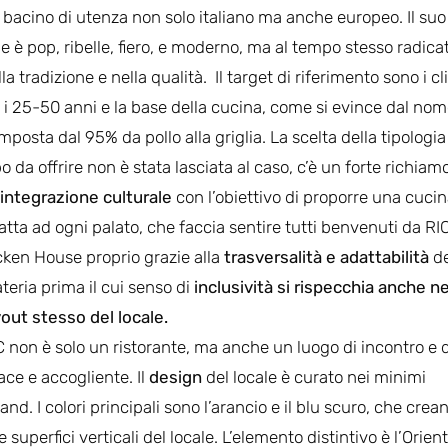
 bacino di utenza non solo italiano ma anche europeo. Il suo
ile è pop, ribelle, fiero, e moderno, ma al tempo stesso radica
la tradizione e nella qualità. Il target di riferimento sono i cl
a i 25-50 anni e la base della cucina, come si evince dal nom
mposta dal 95% da pollo alla griglia. La scelta della tipologia
bo da offrire non è stata lasciata al caso, c’è un forte richiam
l’integrazione culturale
con l’obiettivo di proporre una cuci
atta ad ogni palato, che faccia sentire tutti benvenuti da RI
cken House proprio grazie alla
trasversalità e adattabilità
de
teria prima il cui senso di
inclusività si rispecchia anche ne
yout stesso del locale.
C non è solo un ristorante, ma anche un luogo di incontro e d
ace e accogliente. Il
design
del locale è curato nei minimi
brand. I colori principali sono l’arancio e il blu scuro, che crea
 superfici verticali del locale. L’elemento distintivo è l’Orien