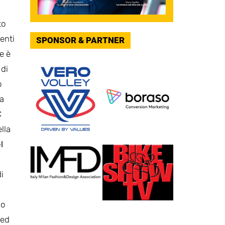
to
ienti
SPONSOR & PARTNER
e è
 di
o
na
C
lla
l
i
no
ted