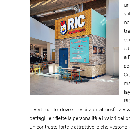
un
st
nel
tr
co
ci
al
ad
Ci
ma
la
RI
divertimento, dove si respira un’atmosfera viv
dettagli, e riflette la personalità e i valori del 
un contrasto forte e attrattivo, e che vestono le