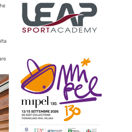
che
i
lta
are