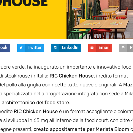
DHOUSE
book
Twitter
LinkedIn
Email
P
l cuore verde, ha inaugurato un importante e innovativo food
i steakhouse in Italia:
RIC Chicken House
, inedito format
l pollo alla griglia con ricette tutte nuove e originali. A
Maz
ia specializzata nella progettazione integrata con sede a Mil
 architettonico del food store.
inedito
RIC Chicken House
è un format accogliente e colorat
e si sviluppa in 65 mq all’interno della food court, con oltre 
segne presenti,
creato appositamente per Merlata Bloom
c