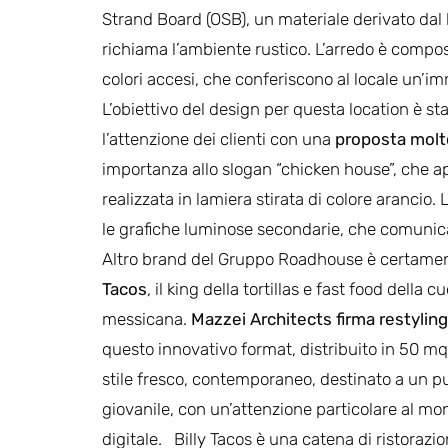
Strand Board (OSB), un materiale derivato dal l
richiama l’ambiente rustico. L’arredo è compos
colori accesi, che conferiscono al locale un
L’obiettivo del design per questa location è stato 
l’attenzione dei clienti con una
proposta molto
importanza allo slogan “chicken house”, che ap
realizzata in lamiera stirata di colore arancio.
le grafiche luminose secondarie, che comunican
Altro brand del Gruppo Roadhouse è certame
Tacos
, il king della tortillas e fast food della c
messicana.
Mazzei Architects firma restyling
questo innovativo format, distribuito in 50 mq,
stile fresco, contemporaneo, destinato a un p
giovanile, con un’attenzione particolare al m
digitale. Billy Tacos è una catena di ristorazi