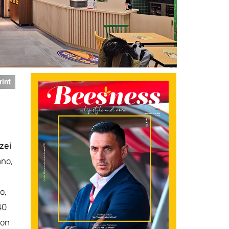
rint
zei
ano,
o,
40
on