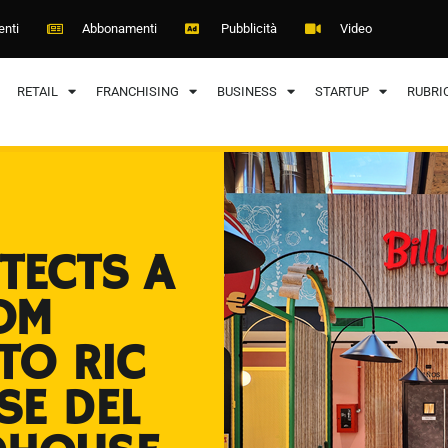
enti
Abbonamenti
Pubblicità
Video
RETAIL
FRANCHISING
BUSINESS
STARTUP
RUBRI
TECTS A
OM
ITO RIC
SE DEL