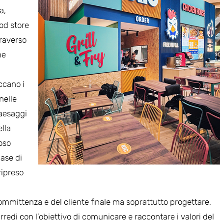
a,
ood store
traverso
he
ccano i
nelle
paesaggi
ella
oso
ase di
ripreso
committenza e del cliente finale ma soprattutto progettare,
i arredi con l’obiettivo di comunicare e raccontare i valori del