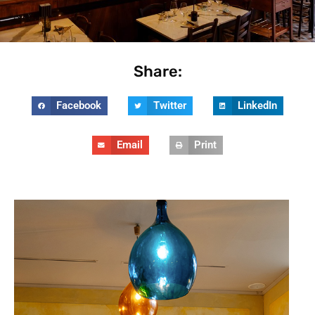
Share:
Facebook
Twitter
LinkedIn
Email
Print