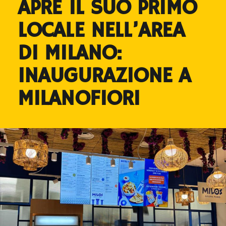
APRE IL SUO PRIMO
LOCALE NELL’AREA
DI MILANO:
INAUGURAZIONE A
MILANOFIORI