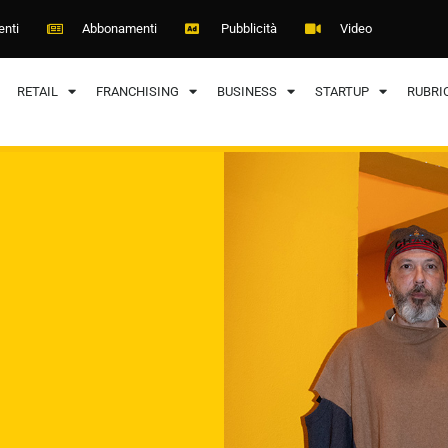
enti
Abbonamenti
Pubblicità
Video
RETAIL
FRANCHISING
BUSINESS
STARTUP
RUBRI