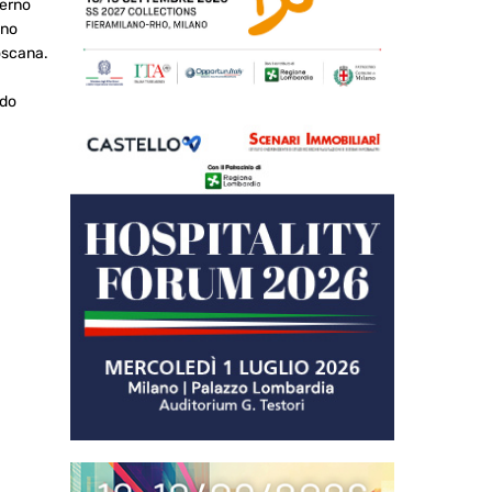
verno
nno
oscana.
ndo