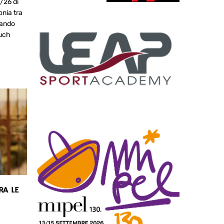
/26 di
onia tra
nando
ouch
RA LE