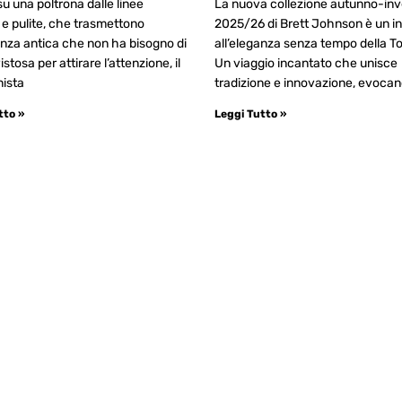
u una poltrona dalle linee
La nuova collezione autunno-in
e pulite, che trasmettono
2025/26 di Brett Johnson è un i
nza antica che non ha bisogno di
all’eleganza senza tempo della T
stosa per attirare l’attenzione, il
Un viaggio incantato che unisce
nista
tradizione e innovazione, evoca
tto »
Leggi Tutto »