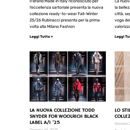
Il Brand Made in Italy riconosciuto per
La nuova
l’eccellenza sartoriale presenta la nuova
la belle
collezione ready-to-wear Fall-Winter
città, s
25/26 Rubinacci presenta per la prima
voga del
volta alla Milano Fashion
valorizz
Leggi Tutto »
Leggi Tu
LA NUOVA COLLEZIONE TODD
LO STI
SNYDER FOR WOOLRICH BLACK
COLLE
LABEL A/I ’25
Gennaio 
Gennaio 24, 2025