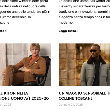
 collezione Winter Bloom porta
La collezione uomo Fall Winter 25
zza della natura nel cuore della
Eleventy si caratterizza per l’arm
eguendo una delle tendenze più in
tradizione e innovazione, combi
l’ultimo decennio: la
eleganza senza tempo con un t
azione
moderno. I
tto »
Leggi Tutto »
LE KITON NELLA
UN VIAGGIO SENSORIALE T
ZIONE UOMO A/I 2025-26
COLLINE TOSCANE
24, 2025
Gennaio 24, 2025