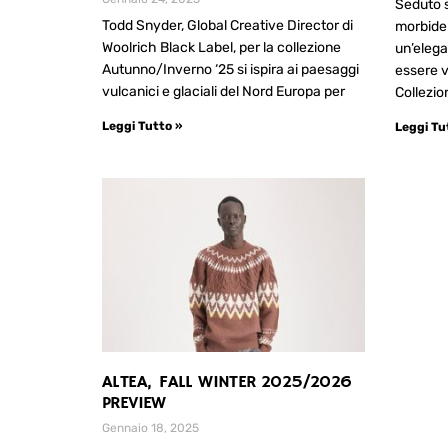
Seduto s
Todd Snyder, Global Creative Director di
morbide 
Woolrich Black Label, per la collezione
un’elega
Autunno/Inverno ‘25 si ispira ai paesaggi
essere vi
vulcanici e glaciali del Nord Europa per
Collezio
Leggi Tutto »
Leggi Tu
ALTEA, FALL WINTER 2025/2026
PREVIEW
Gennaio 18, 2025