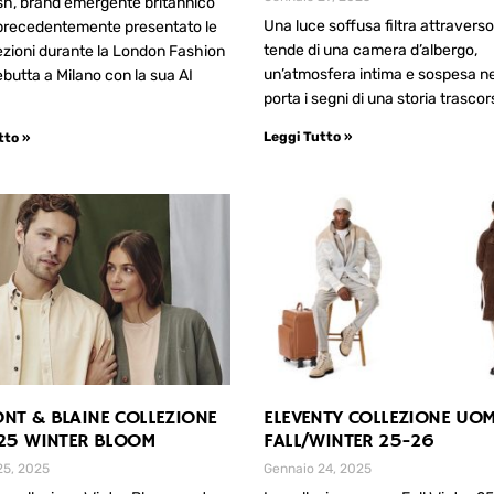
sh, brand emergente britannico
Una luce soffusa filtra attraverso
precedentemente presentato le
tende di una camera d’albergo,
ezioni durante la London Fashion
un’atmosfera intima e sospesa n
butta a Milano con la sua AI
porta i segni di una storia trascor
Leggi Tutto »
tto »
NT & BLAINE COLLEZIONE
ELEVENTY COLLEZIONE UO
025 WINTER BLOOM
FALL/WINTER 25-26
25, 2025
Gennaio 24, 2025