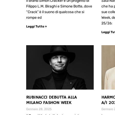
Il brand Simon Cracker è un progetto di
Saul Na
Filippo L.M. Biraghi e Simone Botte, dove
che ha 
“Crack” è il suono di qualcosa che si
sue coll
rompe ed
Week, de
25/26:
Leggi Tutto »
Leggi Tu
RUBINACCI DEBUTTA ALLA
HARMO
MILANO FASHON WEEK
A/I 2
Gennaio 28, 2025
Gennaio 