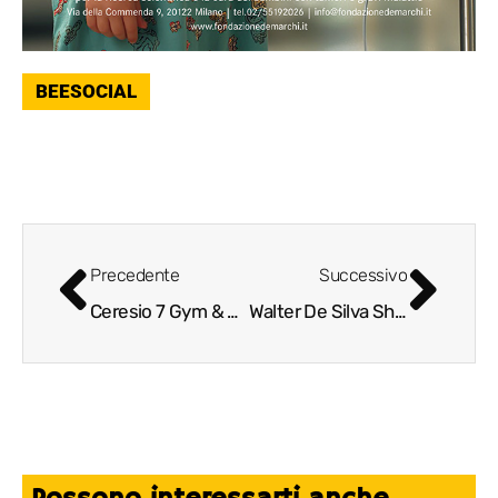
BEESOCIAL
Precedente
Successivo
Ceresio 7 Gym & Spa, un nuovo club nella sede di Dsquared2
Walter De Silva Shoes: dopo le auto, il debutto nel design delle scarpe da sera