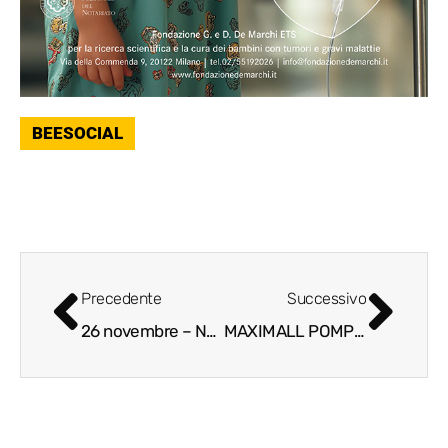
BEESOCIAL
Precedente
Successivo
26 novembre – New Digital Art Day
MAXIMALL POMPEII |Pronti, partenza e via tra gli Scavi di Pompei e il Vesuvio