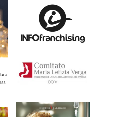
dare
ess