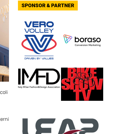
SPONSOR & PARTNER
coli
terni