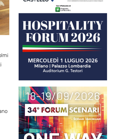
olmi
i
iano