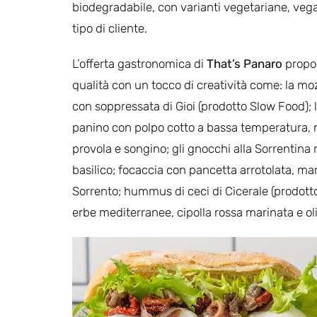
biodegradabile, con varianti vegetariane, vega
tipo di cliente.
L’offerta gastronomica di
That’s Panaro
propon
qualità con un tocco di creatività come: la moz
con soppressata di Gioi (prodotto Slow Food); l
panino con polpo cotto a bassa temperatura, ma
provola e songino; gli gnocchi alla Sorrentina r
basilico; focaccia con pancetta arrotolata, marm
Sorrento; hummus di ceci di Cicerale (prodotto 
erbe mediterranee, cipolla rossa marinata e ol