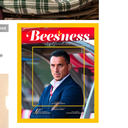
rint
 e