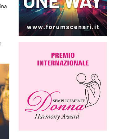
ina
o