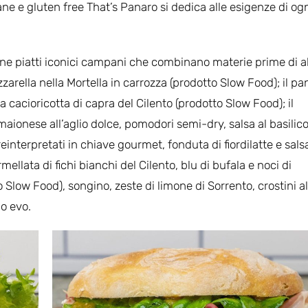
ne e gluten free That’s Panaro si dedica alle esigenze di og
e piatti iconici campani che combinano materie prime di a
zarella nella Mortella in carrozza (prodotto Slow Food); il pa
a cacioricotta di capra del Cilento (prodotto Slow Food); il
ionese all’aglio dolce, pomodori semi-dry, salsa al basilico
einterpretati in chiave gourmet, fonduta di fiordilatte e salsa
ellata di fichi bianchi del Cilento, blu di bufala e noci di
Slow Food), songino, zeste di limone di Sorrento, crostini al
io evo.