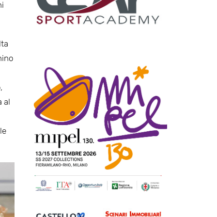
ni
lta
nino
,
 al
le